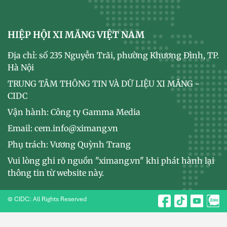
HIỆP HỘI XI MĂNG VIỆT NAM
Địa chỉ: số 235 Nguyễn Trãi, phường Khương Đình, TP.
Hà Nội
TRUNG TÂM THÔNG TIN VÀ DỮ LIỆU XI MĂNG -
CIDC
Vận hành: Công ty Gamma Media
Email: cem.info@ximang.vn
Phụ trách: Vương Quỳnh Trang
Vui lòng ghi rõ nguồn "ximang.vn" khi phát hành lại
thông tin từ website này.
© CIDC: All Rights Reserved