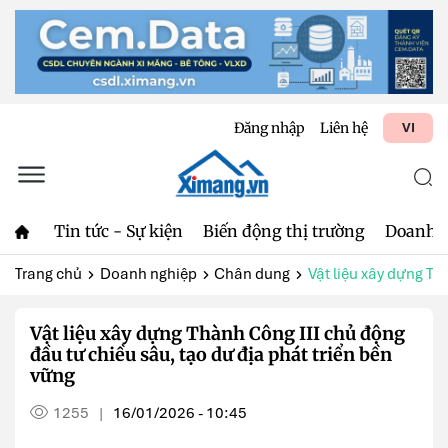
Đăng nhập
Liên hệ
VI
Tin tức - Sự kiện
Biến động thị trường
Doanh 
Trang chủ
Doanh nghiệp
Chân dung
Vật liệu xây dựng Th
Vật liệu xây dựng Thành Công III chủ động
đầu tư chiều sâu, tạo dư địa phát triển bền
vững
1255
16/01/2026 - 10:45
|