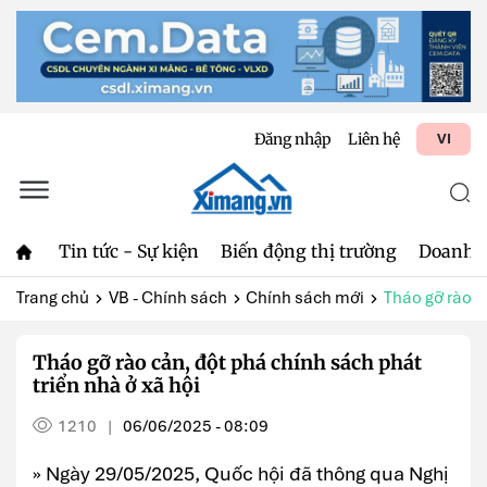
Đăng nhập
Liên hệ
VI
Tin tức - Sự kiện
Biến động thị trường
Doanh 
Trang chủ
VB - Chính sách
Chính sách mới
Tháo gỡ rào cả
Tháo gỡ rào cản, đột phá chính sách phát
triển nhà ở xã hội
1210
06/06/2025 - 08:09
|
» Ngày 29/05/2025, Quốc hội đã thông qua Nghị