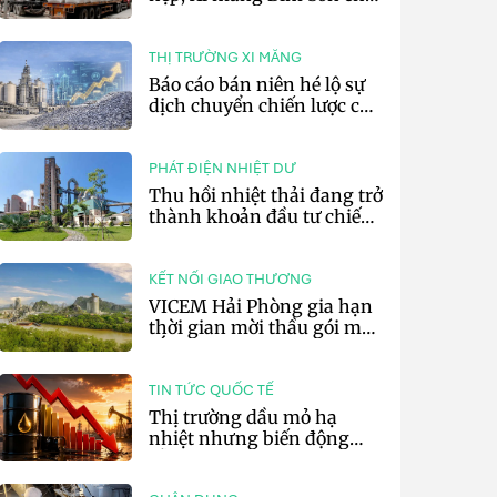
lãi 10,97 tỷ đồng
THỊ TRƯỜNG XI MĂNG
Báo cáo bán niên hé lộ sự
dịch chuyển chiến lược của
các tập đoàn xi măng toàn
cầu
PHÁT ĐIỆN NHIỆT DƯ
Thu hồi nhiệt thải đang trở
thành khoản đầu tư chiến
lược của doanh nghiệp xi
măng
KẾT NỐI GIAO THƯƠNG
VICEM Hải Phòng gia hạn
thời gian mời thầu gói mua
sắm đất đá silic đợt 3 năm
2026
TIN TỨC QUỐC TẾ
Thị trường dầu mỏ hạ
nhiệt nhưng biến động
vẫn khó lường