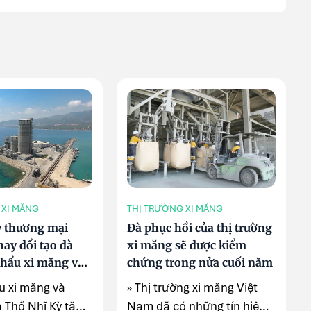
 XI MĂNG
THỊ TRƯỜNG XI MĂNG
 thương mại
Đà phục hồi của thị trường
hay đổi tạo đà
xi măng sẽ được kiểm
khẩu xi măng và
chứng trong nửa cuối năm
a Thổ Nhĩ Kỳ
u xi măng và
» Thị trường xi măng Việt
a Thổ Nhĩ Kỳ tăng
Nam đã có những tín hiệu