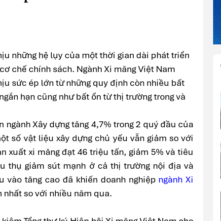
ịu những hệ lụy của một thời gian dài phát triển
g cơ chế chính sách. Ngành Xi măng Việt Nam
hịu sức ép lớn từ những quy định còn nhiều bất
 ngắn hạn cũng như bất ổn từ thị trường trong và
àn ngành Xây dựng tăng 4,7% trong 2 quý đầu của
ột số vật liệu xây dựng chủ yếu vẫn giảm so với
n xuất xi măng đạt 46 triệu tấn, giảm 5% và tiêu
êu thụ giảm sút mạnh ở cả thị trường nội địa và
đầu vào tăng cao đã khiến doanh nghiệp
ngành Xi
n nhất so với nhiều năm qua.
 kiêm Tổng thư ký Hiệp hội Xi măng Việt Nam cho