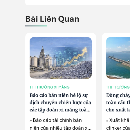
Bài Liên Quan
THỊ TRƯỜNG XI MĂNG
THỊ TRƯỜNG
Báo cáo bán niên hé lộ sự
Dòng chảy
dịch chuyển chiến lược của
toàn cầu t
các tập đoàn xi măng toàn
cho xuất 
cầu
clinker củ
» Báo cáo tài chính bán
» Xuất khẩ
niên của nhiều tập đoàn xi
clinker củ