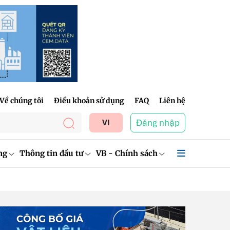
Về chúng tôi
Điều khoản sử dụng
FAQ
Liên hệ
Đăng nhập
VI
ng
Thông tin đầu tư
VB - Chính sách