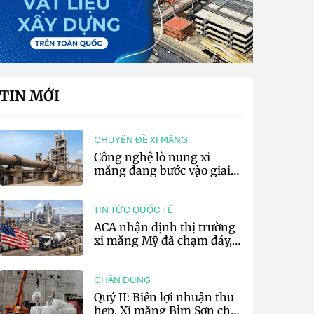
TIN MỚI
CHUYÊN ĐỀ XI MĂNG
Công nghệ lò nung xi
măng đang bước vào giai
đoạn cạnh tranh bằng
hiệu suất và số hóa
TIN TỨC QUỐC TẾ
ACA nhận định thị trường
xi măng Mỹ đã chạm đáy,
kỳ vọng phục hồi từ năm
2027
CHÂN DUNG
Quý II: Biên lợi nhuận thu
hẹp, Xi măng Bỉm Sơn chỉ