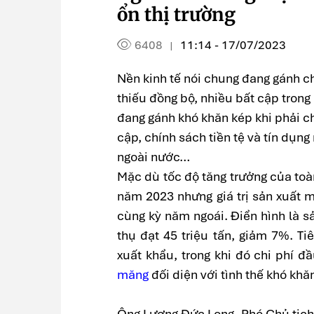
ổn thị trường
6408
11:14 - 17/07/2023
|
Nền kinh tế nói chung đang gánh ch
thiếu đồng bộ, nhiều bất cập tron
đang gánh khó khăn kép khi phải c
cập, chính sách tiền tệ và tín dụng
ngoài nước…
Mặc dù tốc độ tăng trưởng của to
năm 2023 nhưng giá trị sản xuất m
cùng kỳ năm ngoái. Điển hình là sả
thụ đạt 45 triệu tấn, giảm 7%. Ti
xuất khẩu, trong khi đó chi phí 
măng
đối diện với tình thế khó khă
Ông Lương Đức Long, Phó Chủ tịch