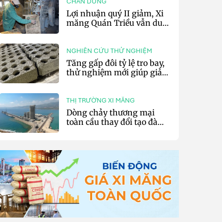
CHÂN DUNG
Lợi nhuận quý II giảm, Xi
măng Quán Triều vẫn duy
trì trả cổ tức tiền mặt
NGHIÊN CỨU THỬ NGHIỆM
Tăng gấp đôi tỷ lệ tro bay,
thử nghiệm mới giúp giảm
20% phát thải carbon cho
bê tông
THỊ TRƯỜNG XI MĂNG
Dòng chảy thương mại
toàn cầu thay đổi tạo đà
cho xuất khẩu xi măng và
clinker của Thổ Nhĩ Kỳ