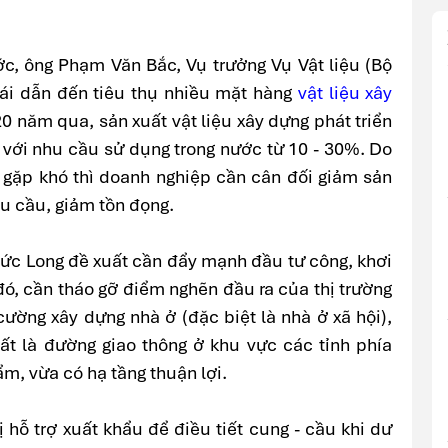
c, ông Phạm Văn Bắc, Vụ trưởng Vụ Vật liệu (Bộ
oái dẫn đến tiêu thụ nhiều mặt hàng
vật liệu xây
 năm qua, sản xuất vật liệu xây dựng phát triển
 với nhu cầu sử dụng trong nước từ 10 - 30%. Do
g gặp khó thì doanh nghiệp cần cân đối giảm sản
hu cầu, giảm tồn đọng.
Đức Long đề xuất cần đẩy mạnh đầu tư công, khơi
đó, cần tháo gỡ điểm nghẽn đầu ra của thị trường
cường xây dựng nhà ở (đặc biệt là nhà ở xã hội),
ất là đường giao thông ở khu vực các tỉnh phía
m, vừa có hạ tầng thuận lợi.
 hỗ trợ xuất khẩu để điều tiết cung - cầu khi dư