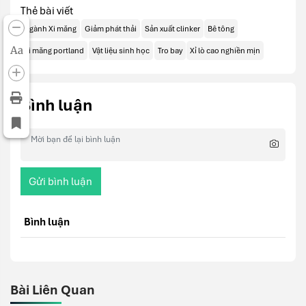
Thẻ bài viết
Ngành Xi măng
Giảm phát thải
Sản xuất clinker
Bê tông
Aa
Xi măng portland
Vật liệu sinh học
Tro bay
Xỉ lò cao nghiền mịn
Bình luận
Gửi bình luận
Bình luận
Bài Liên Quan