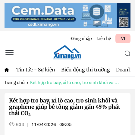
Đăng nhập
Liên hệ
VI
Tin tức - Sự kiện
Biến động thị trường
Doanh 
Trang chủ
Kết hợp tro bay, xỉ lò cao, tro sinh khối và ...
Kết hợp tro bay, xỉ lò cao, tro sinh khối và
graphene giúp bê tông giảm gần 45% phát
thải CO₂
633
11/04/2026 - 09:05
|