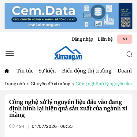
Đăng nhập
Liên hệ
VI
Tin tức - Sự kiện
Biến động thị trường
Doanh 
Trang chủ
Chuyên đề xi măng
Công nghệ xử lý nguyên liệu đ
Công nghệ xử lý nguyên liệu đầu vào đang
định hình lại hiệu quả sản xuất của ngành xi
măng
494
01/07/2026 - 08:55
|