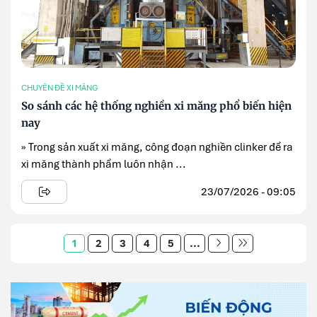
CHUYÊN ĐỀ XI MĂNG
So sánh các hệ thống nghiền xi măng phổ biến hiện
nay
» Trong sản xuất xi măng, công đoạn nghiền clinker để ra
xi măng thành phẩm luôn nhận ...
23/07/2026 - 09:05
1
2
3
4
5
...