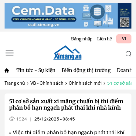
Đăng nhập
Liên hệ
VI
Tin tức - Sự kiện
Biến động thị trường
Doanh 
Trang chủ
VB - Chính sách
Chính sách mới
51 cơ sở sản x
51 cơ sở sản xuất xi măng chuẩn bị thí điểm
phân bổ hạn ngạch phát thải khí nhà kính
1924
25/12/2025 - 08:45
|
» Việc thí điểm phân bổ hạn ngạch phát thải khí