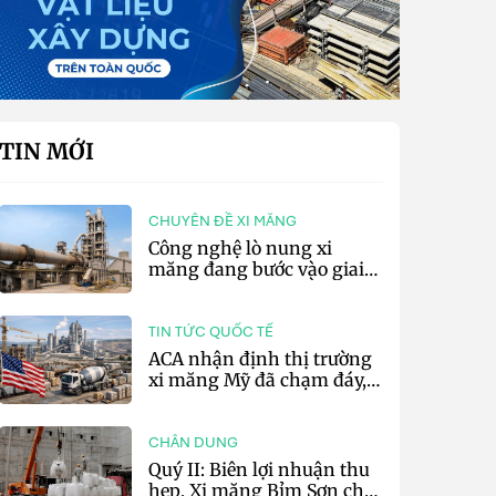
TIN MỚI
CHUYÊN ĐỀ XI MĂNG
Công nghệ lò nung xi
măng đang bước vào giai
đoạn cạnh tranh bằng
hiệu suất và số hóa
TIN TỨC QUỐC TẾ
ACA nhận định thị trường
xi măng Mỹ đã chạm đáy,
kỳ vọng phục hồi từ năm
2027
CHÂN DUNG
Quý II: Biên lợi nhuận thu
hẹp, Xi măng Bỉm Sơn chỉ