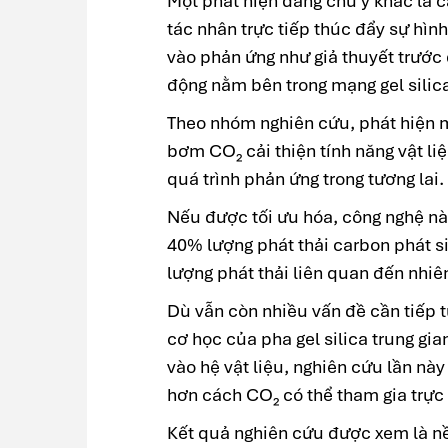
Một phát hiện đáng chú ý khác là c
tác nhân trực tiếp thúc đẩy sự hìn
vào phản ứng như giả thuyết trước 
động nằm bên trong mạng gel silic
Theo nhóm nghiên cứu, phát hiện m
bơm CO₂ cải thiện tính năng vật li
quá trình phản ứng trong tương lai.
Nếu được tối ưu hóa, công nghệ này
40% lượng phát thải carbon phát s
lượng phát thải liên quan đến nhiê
Dù vẫn còn nhiều vấn đề cần tiếp t
cơ học của pha gel silica trung gi
vào hệ vật liệu, nghiên cứu lần này
hơn cách CO₂ có thể tham gia trực 
Kết quả nghiên cứu được xem là n