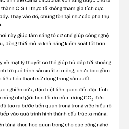
ác tinh thể canxi cacbonat vốn từng được cho là
h thành C-S-H thực tế không tham gia tích cực
đây. Thay vào đó, chúng tồn tại như các pha thụ
a.
ới này giúp làm sáng tỏ cơ chế giúp công nghệ
ệu, đồng thời mở ra khả năng kiểm soát tốt hơn
 về mặt lý thuyết có thể giúp bù đắp tới khoảng
inh từ quá trình sản xuất xi măng, chưa bao gồm
n liệu hóa thạch sử dụng trong sản xuất.
ục nghiên cứu, đặc biệt liên quan đến đặc tính
an cũng như giới hạn tối ưu của lượng CO₂ đưa
 đã tạo ra bước tiến quan trọng trong việc hiểu rõ
tiếp vào quá trình hình thành cấu trúc xi măng.
ền tảng khoa học quan trọng cho các công nghệ