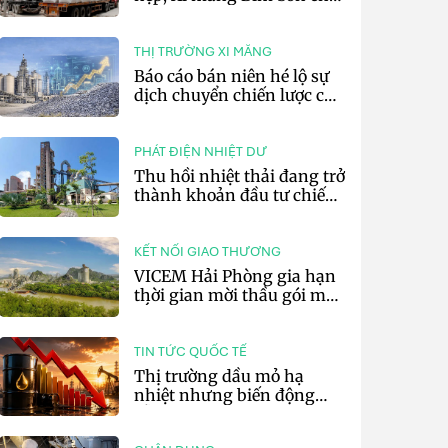
lãi 10,97 tỷ đồng
THỊ TRƯỜNG XI MĂNG
Báo cáo bán niên hé lộ sự
dịch chuyển chiến lược của
các tập đoàn xi măng toàn
cầu
PHÁT ĐIỆN NHIỆT DƯ
Thu hồi nhiệt thải đang trở
thành khoản đầu tư chiến
lược của doanh nghiệp xi
măng
KẾT NỐI GIAO THƯƠNG
VICEM Hải Phòng gia hạn
thời gian mời thầu gói mua
sắm đất đá silic đợt 3 năm
2026
TIN TỨC QUỐC TẾ
Thị trường dầu mỏ hạ
nhiệt nhưng biến động
vẫn khó lường