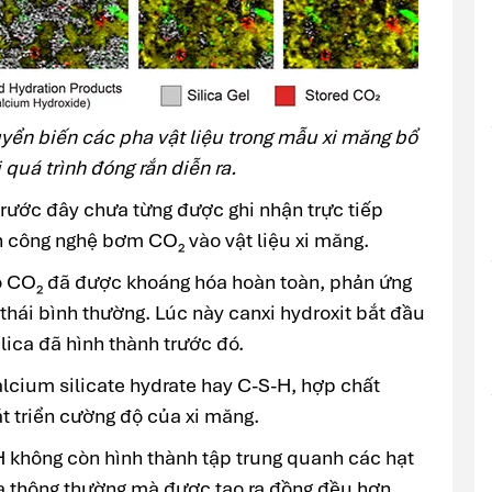
yển biến các pha vật liệu trong mẫu xi măng bổ
 quá trình đóng rắn diễn ra.
trước đây chưa từng được ghi nhận trực tiếp
n công nghệ bơm CO₂ vào vật liệu xi măng.
bộ CO₂ đã được khoáng hóa hoàn toàn, phản ứng
 thái bình thường. Lúc này canxi hydroxit bắt đầu
lica đã hình thành trước đó.
alcium silicate hydrate hay C-S-H, hợp chất
át triển cường độ của xi măng.
H không còn hình thành tập trung quanh các hạt
hóa thông thường mà được tạo ra đồng đều hơn