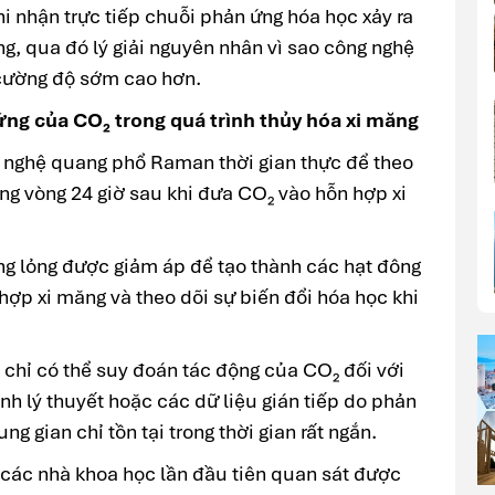
hi nhận trực tiếp chuỗi phản ứng hóa học xảy ra
ng, qua đó lý giải nguyên nhân vì sao công nghệ
n cường độ sớm cao hơn.
ứng của CO₂ trong quá trình thủy hóa xi măng
nghệ quang phổ Raman thời gian thực để theo
ong vòng 24 giờ sau khi đưa CO₂ vào hỗn hợp xi
ạng lỏng được giảm áp để tạo thành các hạt đông
 hợp xi măng và theo dõi sự biến đổi hóa học khi
 chỉ có thể suy đoán tác động của CO₂ đối với
nh lý thuyết hoặc các dữ liệu gián tiếp do phản
g gian chỉ tồn tại trong thời gian rất ngắn.
ác nhà khoa học lần đầu tiên quan sát được