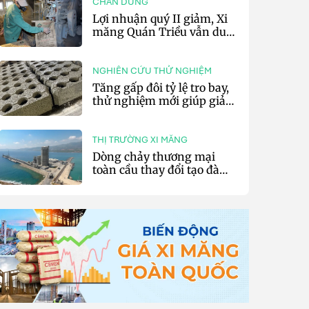
CHÂN DUNG
Lợi nhuận quý II giảm, Xi
măng Quán Triều vẫn duy
trì trả cổ tức tiền mặt
NGHIÊN CỨU THỬ NGHIỆM
Tăng gấp đôi tỷ lệ tro bay,
thử nghiệm mới giúp giảm
20% phát thải carbon cho
bê tông
THỊ TRƯỜNG XI MĂNG
Dòng chảy thương mại
toàn cầu thay đổi tạo đà
cho xuất khẩu xi măng và
clinker của Thổ Nhĩ Kỳ