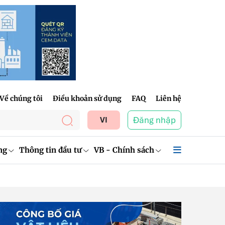
Về chúng tôi
Điều khoản sử dụng
FAQ
Liên hệ
Đăng nhập
VI
ng
Thông tin đầu tư
VB - Chính sách