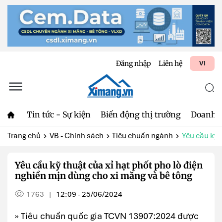
Đăng nhập
Liên hệ
VI
Tin tức - Sự kiện
Biến động thị trường
Doanh 
Trang chủ
VB - Chính sách
Tiêu chuẩn ngành
Yêu cầu kỹ t
Yêu cầu kỹ thuật của xỉ hạt phốt pho lò điện
nghiền mịn dùng cho xi măng và bê tông
1763
12:09 - 25/06/2024
|
» Tiêu chuẩn quốc gia TCVN 13907:2024 được