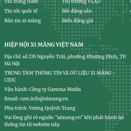
Tin trong nước
Thị trường VLXD
Tin tức quốc tế
Bất động sản
Bản tin xi măng
Biến động giá
HIỆP HỘI XI MĂNG VIỆT NAM
Địa chỉ: số 235 Nguyễn Trãi, phường Khương Đình, TP.
Hà Nội
TRUNG TÂM THÔNG TIN VÀ DỮ LIỆU XI MĂNG -
CIDC
Vận hành: Công ty Gamma Media
Email: cem.info@ximang.vn
Phụ trách: Vương Quỳnh Trang
Vui lòng ghi rõ nguồn "ximang.vn" khi phát hành lại
thông tin từ website này.