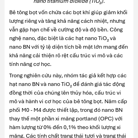
nano titanium dioxide (TiO₂).
Bê tông bọt vốn chứa các bọt khí giúp giảm khối
lượng riêng và tăng khả năng cách nhiệt, nhưng
vẫn gặp hạn chế về cường độ và độ bền. Công
nghệ nano, đặc biệt là các hạt nano TiO₂ và
nano BN với tỷ lệ diện tích bề mặt lớn mang đến
khả năng cải thiện rõ rệt cấu trúc vi mô và các
tính năng cơ học.
Trong nghiên cứu này, nhóm tác giả kết hợp các
hạt nano BN và nano TiO₂ để đánh giá tác động
đồng thời của chúng lên thủy hóa, cấu trúc vi
mô và hành vi cơ học của bê tông bọt. Năm cấp
phối M0 - M4 được thiết lập, trong đó nano BN
thay thế một phần xi măng portland (OPC) với
hàm lượng từ 0% đến 0,1% theo khối lượng xi
măng. Các tính chất trạng thái tươi và trạng thái