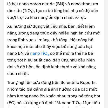
lệ hạt nano boron nitride (BN) và nano titanium
dioxide (TiO₂), tạo ra bê tông bọt nhẹ có độ bền
vượt trội và khả năng ổn định nhiệt rõ rệt.
Xu hướng sử dụng vật liệu nhẹ, bền, tiết kiệm
năng lượng đang thúc đẩy nhiều nghiên cứu mới
trong lĩnh vực xi măng - bê tông. Một công bố
khoa học mới cho thấy việc bổ sung các hạt
nano BN và
nano TiO₂
có thể mở ra thế hệ bê
tông bọt hiệu suất cao, đáp ứng nhu cầu hiện
đại về độ bền, ổn định kích thước và khả năng
cách nhiệt.
Trong nghiên cứu đăng trên Scientific Reports,
nhóm tác giả đánh giá ảnh hưởng của các mức
hàm lượng nano BN khác nhau trong bê tông bọt
(FC) có sử dụng cố định 1% nano TiO₂. Mục tiêu