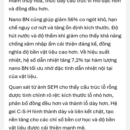
mầm thủy hóa, thúc đẩy cấu trúc vi mô đặc hơn
và đồng đều hơn.
Nano BN cũng giúp giảm 56% co ngót khô, hạn
chế nguy cơ nứt và tăng ổn định kích thước. Độ
hút nước và độ thấm khí giảm cho thấy khả năng
chống xâm nhập ẩm cải thiện đáng kể, đồng
nghĩa độ bền vật liệu cao hơn. Về hiệu suất
nhiệt, hệ số dẫn nhiệt tăng 7,2% tại hàm lượng
nano BN tối ưu nhờ đặc tính dẫn nhiệt nội tại
của vật liệu.
Quan sát từ ảnh SEM cho thấy cấu trúc lỗ rỗng
được tinh chỉnh rõ rệt: kích thước lỗ nhỏ hơn,
phân bố đồng đều hơn và thành lỗ dày hơn. Hệ
gel C-S-H hình thành dày và liên kết chặt, tạo
nền tảng cho các chỉ số bền cơ học và độ bền
vật liệu được cải thiện mạnh mẽ.