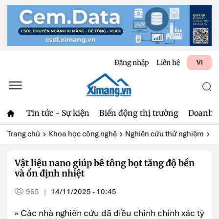
Đăng nhập
Liên hệ
VI
Tin tức - Sự kiện
Biến động thị trường
Doanh 
Trang chủ
Khoa học công nghệ
Nghiên cứu thử nghiệm
Vậ
Vật liệu nano giúp bê tông bọt tăng độ bền
và ổn định nhiệt
965
14/11/2025 - 10:45
|
» Các nhà nghiên cứu đã điều chỉnh chính xác tỷ