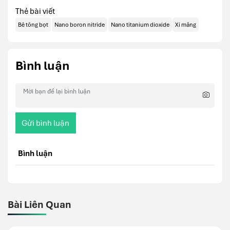
Thẻ bài viết
Bê tông bọt
Nano boron nitride
Nano titanium dioxide
Xi măng
Bình luận
Gửi bình luận
Bình luận
Bài Liên Quan