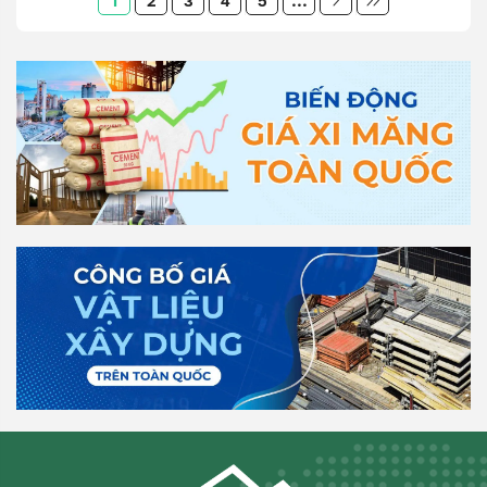
1
2
3
4
5
...