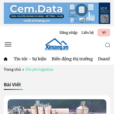
Đăng nhập
Liên hệ
VI
Tin tức - Sự kiện
Biến động thị trường
Doanh 
Trang chủ
Chi phí logistics
Bài Viết