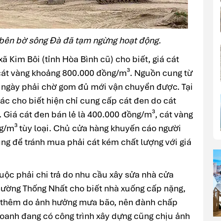
 bên bờ sông Đà đã tạm ngừng hoạt động.
xã Kim Bôi (tỉnh Hòa Bình cũ) cho biết, giá cát
cát vàng khoảng 800.000 đồng/m³. Nguồn cung từ
g ngày phải chờ gom đủ mới vận chuyển được. Tại
c cho biết hiện chỉ cung cấp cát đen do cát
 Giá cát đen bán lẻ là 400.000 đồng/m³, cát vàng
g/m³ tùy loại. Chủ cửa hàng khuyến cáo người
ng để tránh mua phải cát kém chất lượng với giá
uộc phải chi trả do nhu cầu xây sửa nhà cửa
phường Thống Nhất cho biết nhà xuống cấp nặng,
 thêm do ảnh hưởng mưa bão, nên đành chấp
doanh đang có công trình xây dựng cũng chịu ảnh