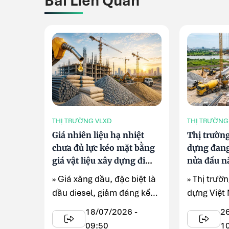
Bài Liên Quan
THỊ TRƯỜNG VLXD
THỊ TRƯỜNG
Giá nhiên liệu hạ nhiệt
Thị trường
chưa đủ lực kéo mặt bằng
dựng đang
giá vật liệu xây dựng đi
nửa đầu n
xuống
động
» Giá xăng dầu, đặc biệt là
» Thị trườn
dầu diesel, giảm đáng kể
dựng Việt
trong những tháng gần ...
nhận nhiề
18/07/2026 -
2
đáng chú .
09:50
1