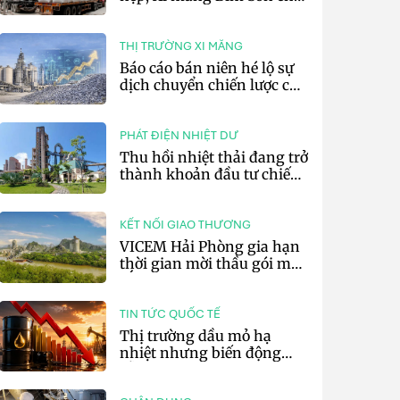
lãi 10,97 tỷ đồng
THỊ TRƯỜNG XI MĂNG
Báo cáo bán niên hé lộ sự
dịch chuyển chiến lược của
các tập đoàn xi măng toàn
cầu
PHÁT ĐIỆN NHIỆT DƯ
Thu hồi nhiệt thải đang trở
thành khoản đầu tư chiến
lược của doanh nghiệp xi
măng
KẾT NỐI GIAO THƯƠNG
VICEM Hải Phòng gia hạn
thời gian mời thầu gói mua
sắm đất đá silic đợt 3 năm
2026
TIN TỨC QUỐC TẾ
Thị trường dầu mỏ hạ
nhiệt nhưng biến động
vẫn khó lường