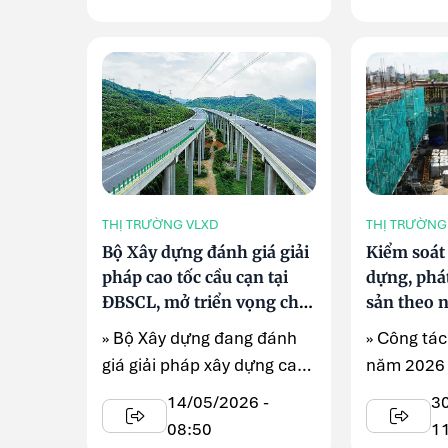
THỊ TRƯỜNG VLXD
THỊ TRƯỜNG
Bộ Xây dựng đánh giá giải
Kiểm soát 
pháp cao tốc cầu cạn tại
dựng, phát
ĐBSCL, mở triển vọng cho
sản theo n
tiêu thụ vật liệu xây dựng
nhà ở xã 
» Bộ Xây dựng đang đánh
» Công tác
giá giải pháp xây dựng cao
năm 2026 
tốc cầu cạn tại Đồng bằng
tăng cườn
14/05/2026 -
3
...
kiểm ...
08:50
1