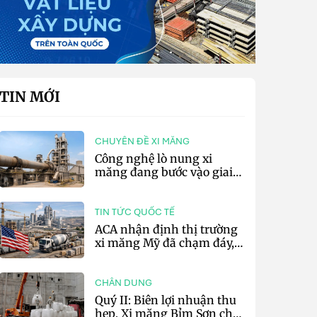
TIN MỚI
CHUYÊN ĐỀ XI MĂNG
Công nghệ lò nung xi
măng đang bước vào giai
đoạn cạnh tranh bằng
hiệu suất và số hóa
TIN TỨC QUỐC TẾ
ACA nhận định thị trường
xi măng Mỹ đã chạm đáy,
kỳ vọng phục hồi từ năm
2027
CHÂN DUNG
Quý II: Biên lợi nhuận thu
hẹp, Xi măng Bỉm Sơn chỉ