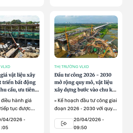
 VLXD
THỊ TRƯỜNG VLXD
giá vật liệu xây
Đầu tư công 2026 - 2030
 triển bất động
mở rộng quy mô, vật liệu
hu cầu, ưu tiên
xây dựng bước vào chu kỳ
hội
mới
 điều hành giá
» Kế hoạch đầu tư công giai
tiếp tục được
đoạn 2026 - 2030 với quy
g theo hướng
mô tăng đột biến so với các
0/04/2026 -
20/04/2026 -
giai đoạn ...
1:05
09:50