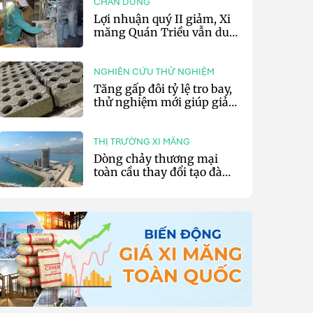
CHÂN DUNG
Lợi nhuận quý II giảm, Xi
măng Quán Triều vẫn duy
trì trả cổ tức tiền mặt
NGHIÊN CỨU THỬ NGHIỆM
Tăng gấp đôi tỷ lệ tro bay,
thử nghiệm mới giúp giảm
20% phát thải carbon cho
bê tông
THỊ TRƯỜNG XI MĂNG
Dòng chảy thương mại
toàn cầu thay đổi tạo đà
cho xuất khẩu xi măng và
clinker của Thổ Nhĩ Kỳ