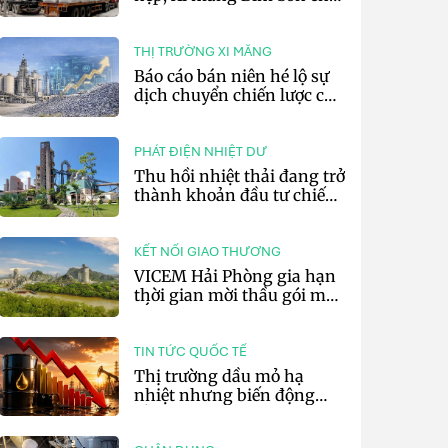
lãi 10,97 tỷ đồng
THỊ TRƯỜNG XI MĂNG
Báo cáo bán niên hé lộ sự
dịch chuyển chiến lược của
các tập đoàn xi măng toàn
cầu
PHÁT ĐIỆN NHIỆT DƯ
Thu hồi nhiệt thải đang trở
thành khoản đầu tư chiến
lược của doanh nghiệp xi
măng
KẾT NỐI GIAO THƯƠNG
VICEM Hải Phòng gia hạn
thời gian mời thầu gói mua
sắm đất đá silic đợt 3 năm
2026
TIN TỨC QUỐC TẾ
Thị trường dầu mỏ hạ
nhiệt nhưng biến động
vẫn khó lường