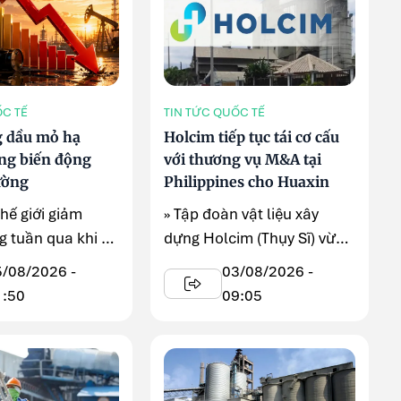
ỐC TẾ
TIN TỨC QUỐC TẾ
g dầu mỏ hạ
Holcim tiếp tục tái cơ cấu
ng biến động
với thương vụ M&A tại
ường
Philippines cho Huaxin
thế giới giảm
» Tập đoàn vật liệu xây
 tuần qua khi kỳ
dựng Holcim (Thụy Sĩ) vừa
thẳng tại Trung
công bố kế hoạch bán toàn
5/08/2026 -
03/08/2026 -
ạ nhiệt, ...
...
1:50
09:05