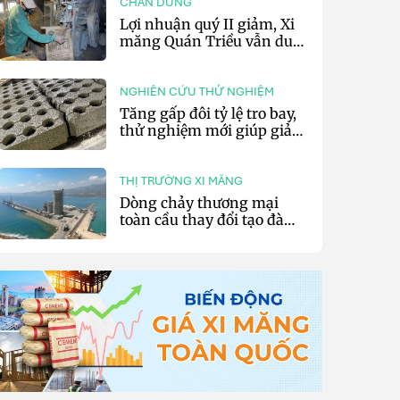
CHÂN DUNG
Lợi nhuận quý II giảm, Xi
măng Quán Triều vẫn duy
trì trả cổ tức tiền mặt
NGHIÊN CỨU THỬ NGHIỆM
Tăng gấp đôi tỷ lệ tro bay,
thử nghiệm mới giúp giảm
20% phát thải carbon cho
bê tông
THỊ TRƯỜNG XI MĂNG
Dòng chảy thương mại
toàn cầu thay đổi tạo đà
cho xuất khẩu xi măng và
clinker của Thổ Nhĩ Kỳ