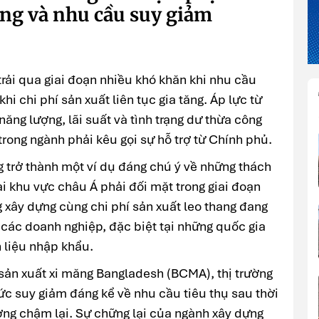
tăng và nhu cầu suy giảm
rải qua giai đoạn nhiều khó khăn khi nhu cầu
hi chi phí sản xuất liên tục gia tăng. Áp lực từ
năng lượng, lãi suất và tình trạng dư thừa công
rong ngành phải kêu gọi sự hỗ trợ từ Chính phủ.
 trở thành một ví dụ đáng chú ý về những thách
ại khu vực châu Á phải đối mặt trong giai đoạn
 xây dựng cùng chi phí sản xuất leo thang đang
i các doanh nghiệp, đặc biệt tại những quốc gia
 liệu nhập khẩu.
 sản xuất xi măng Bangladesh (BCMA), thị trường
c suy giảm đáng kể về nhu cầu tiêu thụ sau thời
ưởng chậm lại. Sự chững lại của ngành xây dựng