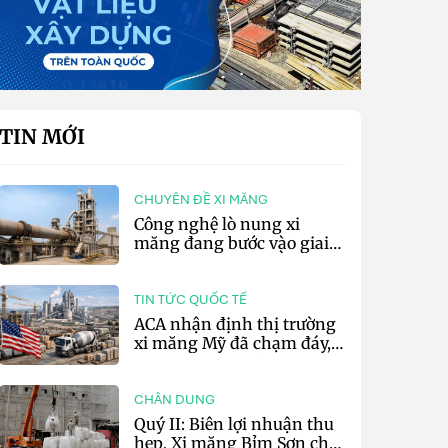
TIN MỚI
CHUYÊN ĐỀ XI MĂNG
Công nghệ lò nung xi
măng đang bước vào giai
đoạn cạnh tranh bằng
hiệu suất và số hóa
TIN TỨC QUỐC TẾ
ACA nhận định thị trường
xi măng Mỹ đã chạm đáy,
kỳ vọng phục hồi từ năm
2027
CHÂN DUNG
Quý II: Biên lợi nhuận thu
hẹp, Xi măng Bỉm Sơn chỉ