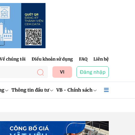
Về chúng tôi
Điều khoản sử dụng
FAQ
Liên hệ
Đăng nhập
VI
ng
Thông tin đầu tư
VB - Chính sách