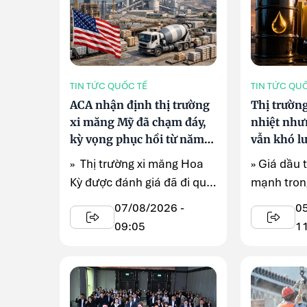
TIN TỨC QUỐC TẾ
TIN TỨC QU
ACA nhận định thị trường
Thị trườn
xi măng Mỹ đã chạm đáy,
nhiệt như
kỳ vọng phục hồi từ năm
vẫn khó l
2027
» Thị trường xi măng Hoa
» Giá dầu 
Kỳ được đánh giá đã đi qua
mạnh trong
giai đoạn suy giảm mạnh
vọng căng 
07/08/2026 -
0
nhất ...
Đông dần h
09:05
1