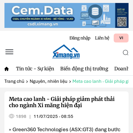
Đăng nhập
Liên hệ
VI
Tin tức - Sự kiện
Biến động thị trường
Doanh 
Trang chủ
Nguyên, nhiên liệu
Meta cao lanh - Giải pháp giảm
Meta cao lanh - Giải pháp giảm phát thải
cho ngành Xi măng hiện đại
1898
11/07/2025 - 08:55
|
» Green360 Technologies (ASX:GT3) đang bước