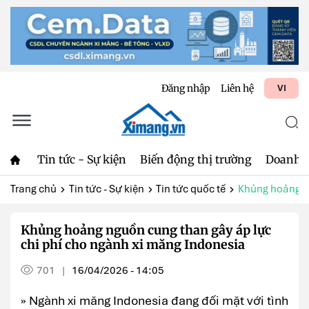
Đăng nhập
Liên hệ
VI
Tin tức - Sự kiện
Biến động thị trường
Doanh 
Trang chủ
Tin tức - Sự kiện
Tin tức quốc tế
Khủng hoảng ng
Khủng hoảng nguồn cung than gây áp lực
chi phí cho ngành xi măng Indonesia
701
16/04/2026 - 14:05
|
» Ngành xi măng Indonesia đang đối mặt với tình