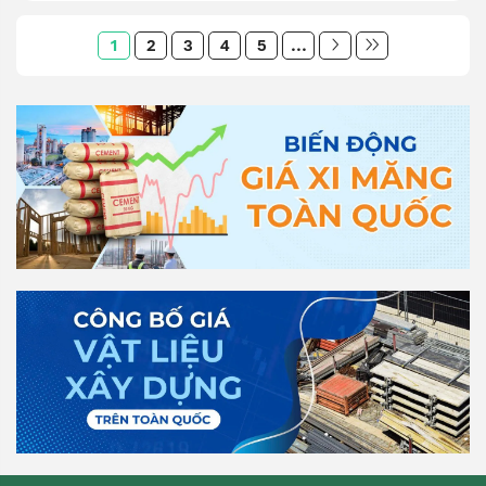
1
2
3
4
5
...