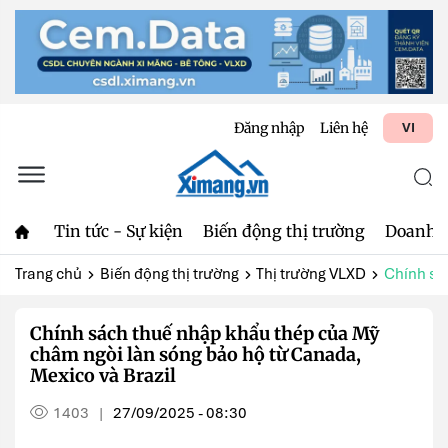
Đăng nhập
Liên hệ
VI
Tin tức - Sự kiện
Biến động thị trường
Doanh 
Trang chủ
Biến động thị trường
Thị trường VLXD
Chính sá
Chính sách thuế nhập khẩu thép của Mỹ
châm ngòi làn sóng bảo hộ từ Canada,
Mexico và Brazil
1403
27/09/2025 - 08:30
|