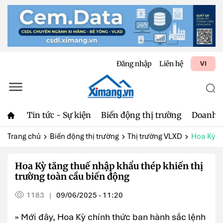
Đăng nhập
Liên hệ
VI
Tin tức - Sự kiện
Biến động thị trường
Doanh 
Trang chủ
Biến động thị trường
Thị trường VLXD
Hoa Kỳ tă
Hoa Kỳ tăng thuế nhập khẩu thép khiến thị
trường toàn cầu biến động
1183
09/06/2025 - 11:20
|
» Mới đây, Hoa Kỳ chính thức ban hành sắc lệnh