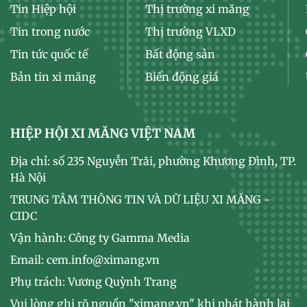
Tin Hiệp hội
Thị trường xi măng
Tin trong nước
Thị trường VLXD
Tin tức quốc tế
Bất động sản
Bản tin xi măng
Biến động giá
HIỆP HỘI XI MĂNG VIỆT NAM
Địa chỉ: số 235 Nguyễn Trãi, phường Khương Đình, TP.
Hà Nội
TRUNG TÂM THÔNG TIN VÀ DỮ LIỆU XI MĂNG -
CIDC
Vận hành: Công ty Gamma Media
Email: cem.info@ximang.vn
Phụ trách: Vương Quỳnh Trang
Vui lòng ghi rõ nguồn "ximang.vn" khi phát hành lại