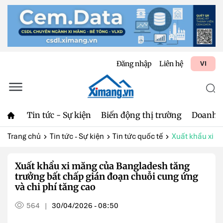
Đăng nhập
Liên hệ
VI
Tin tức - Sự kiện
Biến động thị trường
Doanh 
Trang chủ
Tin tức - Sự kiện
Tin tức quốc tế
Xuất khẩu xi m
Xuất khẩu xi măng của Bangladesh tăng
trưởng bất chấp gián đoạn chuỗi cung ứng
và chi phí tăng cao
564
30/04/2026 - 08:50
|