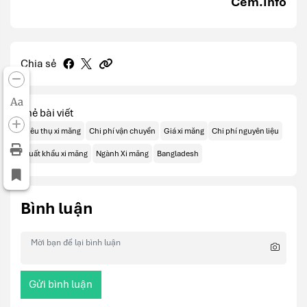
Cem.Info
Chia sẻ
Aa
Thẻ bài viết
Tiêu thụ xi măng
Chi phí vận chuyển
Giá xi măng
Chi phí nguyên liệu
Xuất khẩu xi măng
Ngành Xi măng
Bangladesh
Bình luận
Gửi bình luận