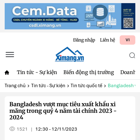
Đăng nhập
Liên hệ
VI
Tin tức - Sự kiện
Biến động thị trường
Doanh 
Trang chủ
Tin tức - Sự kiện
Tin tức quốc tế
Bangladesh vượ
Bangladesh vượt mục tiêu xuất khẩu xi
măng trong quý 4 năm tài chính 2023 -
2024
1521
12:30 - 12/11/2023
|