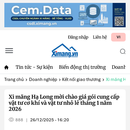
Đăng nhập
Liên hệ
VI
Tin tức - Sự kiện
Biến động thị trường
Doanh 
Trang chủ
Doanh nghiệp
Kết nối giao thương
Xi măng Hạ 
Xi măng Hạ Long mời chào giá gói cung cấp
vật tư cơ khí và vật tư nhỏ lẻ tháng 1 năm
2026
888
26/12/2025 - 16:20
|