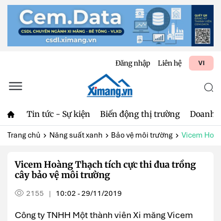
Đăng nhập
Liên hệ
VI
Tin tức - Sự kiện
Biến động thị trường
Doanh 
Trang chủ
Năng suất xanh
Bảo vệ môi trường
Vicem Hoàng
Vicem Hoàng Thạch tích cực thi đua trồng
cây bảo vệ môi trường
2155
10:02 - 29/11/2019
|
Công ty TNHH Một thành viên Xi măng Vicem