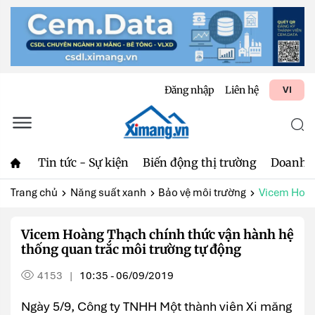
Đăng nhập
Liên hệ
VI
Tin tức - Sự kiện
Biến động thị trường
Doanh 
Trang chủ
Năng suất xanh
Bảo vệ môi trường
Vicem Hoàng
Vicem Hoàng Thạch chính thức vận hành hệ
thống quan trắc môi trường tự động
4153
10:35 - 06/09/2019
|
Ngày 5/9, Công ty TNHH Một thành viên Xi măng