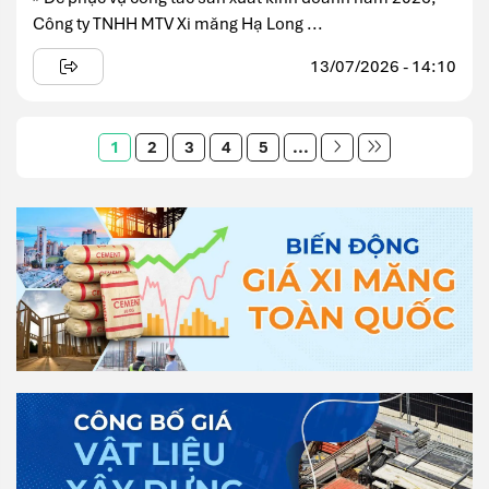
Công ty TNHH MTV Xi măng Hạ Long ...
13/07/2026 - 14:10
1
2
3
4
5
...