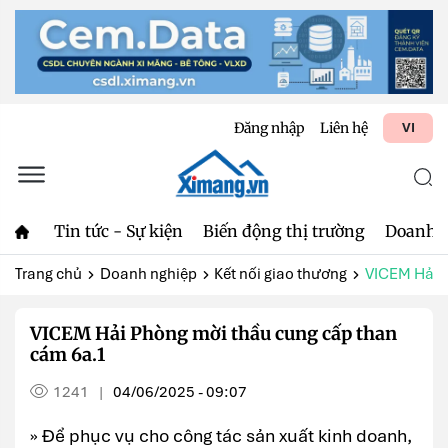
Đăng nhập
Liên hệ
VI
Tin tức - Sự kiện
Biến động thị trường
Doanh 
Trang chủ
Doanh nghiệp
Kết nối giao thương
VICEM Hải P
VICEM Hải Phòng mời thầu cung cấp than
cám 6a.1
1241
04/06/2025 - 09:07
|
» Để phục vụ cho công tác sản xuất kinh doanh,