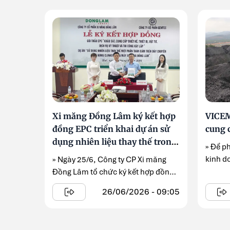
Xi măng Đồng Lâm ký kết hợp
VICEM
đồng EPC triển khai dự án sử
cung 
dụng nhiên liệu thay thế trong
» Để p
sản xuất clinker
kinh d
» Ngày 25/6, Công ty CP Xi măng
Hải Phò
Đồng Lâm tổ chức ký kết hợp đồng
EPC triển khai dự ...
26/06/2026 - 09:05