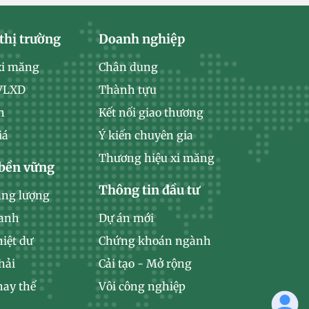
thị trường
Doanh nghiệp
xi măng
Chân dung
 VLXD
Thành tựu
n
Kết nối giao thương
iá
Ý kiến chuyên gia
Thương hiệu xi măng
 bền vững
Thông tin đầu tư
ăng lượng
xanh
Dự án mới
hiệt dư
Chứng khoán ngành
hải
Cải tạo - Mở rộng
hay thế
Vôi công nghiệp