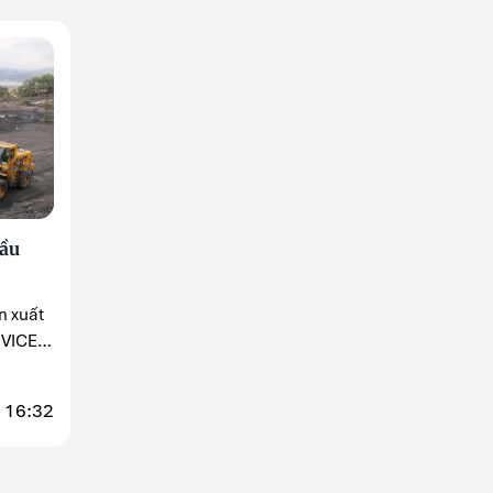
ầu
n xuất
g VICEM
 16:32