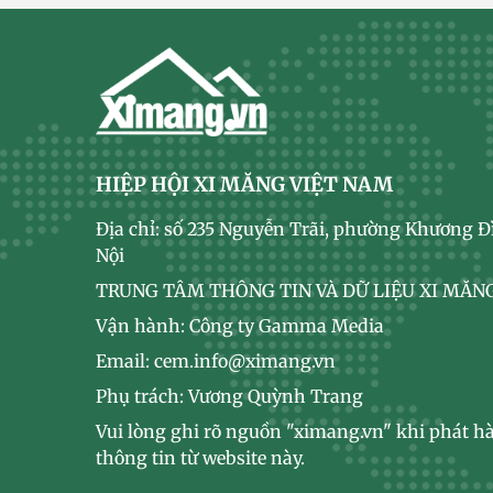
HIỆP HỘI XI MĂNG VIỆT NAM
Địa chỉ: số 235 Nguyễn Trãi, phường Khương Đ
Nội
TRUNG TÂM THÔNG TIN VÀ DỮ LIỆU XI MĂNG
Vận hành: Công ty Gamma Media
Email: cem.info@ximang.vn
Phụ trách: Vương Quỳnh Trang
Vui lòng ghi rõ nguồn "ximang.vn" khi phát hà
thông tin từ website này.