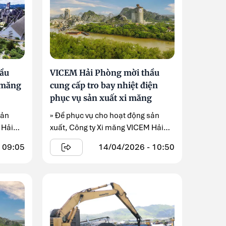
ầu
VICEM Hải Phòng mời thầu
 măng
cung cấp tro bay nhiệt điện
phục vụ sản xuất xi măng
sản
» Để phục vụ cho hoạt động sản
 Hải
xuất, Công ty Xi măng VICEM Hải
Phòng đang triển khai gói ...
 09:05
14/04/2026 - 10:50