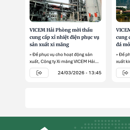
VICEM Hải Phòng mời thầu
VICEM
cung cấp xỉ nhiệt điện phục vụ
cung 
sản xuất xi măng
đá mỏ
» Để phục vụ cho hoạt động sản
» Để p
xuất, Công ty Xi măng VICEM Hải
xuất k
Phòng đang triển khai gói ...
VICEM 
24/03/2026 - 13:45