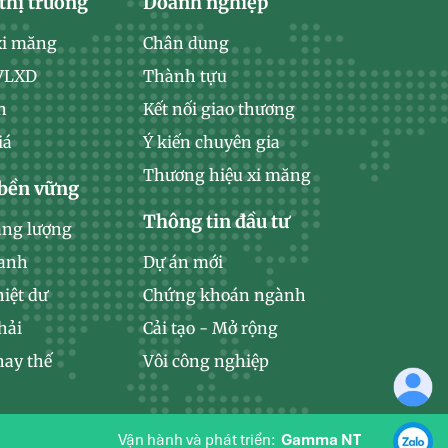
thị trường
Doanh nghiệp
xi măng
Chân dung
 VLXD
Thành tựu
n
Kết nối giao thương
iá
Ý kiến chuyên gia
Thương hiệu xi măng
 bền vững
Thông tin đầu tư
ăng lượng
xanh
Dự án mới
hiệt dư
Chứng khoán ngành
hải
Cải tạo - Mở rộng
hay thế
Vôi công nghiệp
Vận hành và phát triển:
Gamma NT