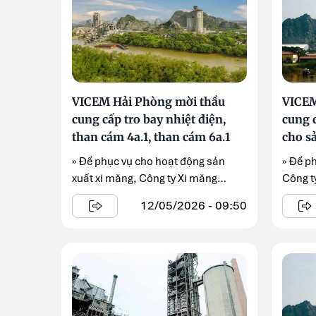
VICEM Hải Phòng mời thầu
VICEM
cung cấp tro bay nhiệt điện,
cung 
than cám 4a.1, than cám 6a.1
cho s
» Để phục vụ cho hoạt động sản
» Để p
xuất xi măng, Công ty Xi măng
Công t
VICEM Hải Phòng đang triển khai ...
thông .
12/05/2026 - 09:50