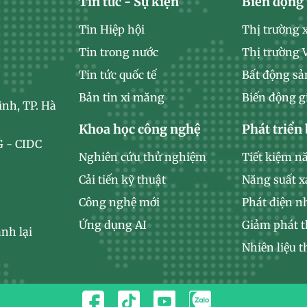
Tin tức - Sự kiện
Biến động 
Tin Hiệp hội
Thị trường 
Tin trong nước
Thị trường
Tin tức quốc tế
Bất động sả
Bản tin xi măng
Biến động g
ình, TP. Hà
Khoa học công nghệ
Phát triển
 - CIDC
Nghiên cứu thử nghiệm
Tiết kiệm n
Cải tiến kỹ thuật
Năng suất 
Công nghệ mới
Phát điện n
Ứng dụng AI
Giảm phát t
nh lại
Nhiên liệu t