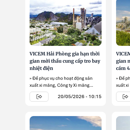
VICEM Hải Phòng gia hạn thời
VICEM
gian mời thầu cung cấp tro bay
gian 
nhiệt điện
cám 4a
» Để phục vụ cho hoạt động sản
» Để p
xuất xi măng, Công ty Xi măng
xuất x
VICEM Hải Phòng gia hạn thời gian
VICEM 
20/05/2026 - 10:15
...
...