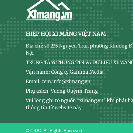
HIỆP HỘI XI MĂNG VIỆT NAM
Địa chỉ: số 235 Nguyễn Trãi, phường Khương Đ
Nội
TRUNG TÂM THÔNG TIN VÀ DỮ LIỆU XI MĂNG
Vận hành: Công ty Gamma Media
Email: cem.info@ximang.vn
Phụ trách: Vương Quỳnh Trang
Vui lòng ghi rõ nguồn "ximang.vn" khi phát hà
thông tin từ website này.
© CIDC: All Rights Reserved