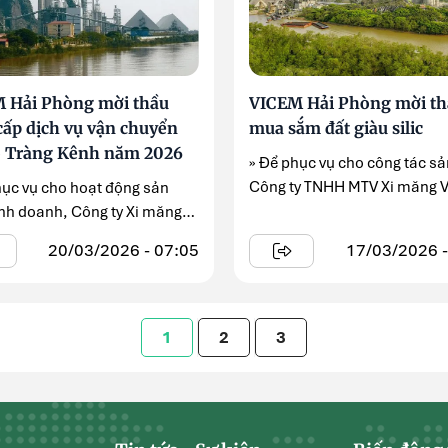
 Hải Phòng mời thầu
VICEM Hải Phòng mời th
cấp dịch vụ vận chuyển
mua sắm đất giàu silic
 Tràng Kênh năm 2026
» Để phục vụ cho công tác sả
Công ty TNHH MTV Xi măng 
hục vụ cho hoạt động sản
Hải Phòng chuẩn ...
inh doanh, Công ty Xi măng
Hải Phòng thông ...
20/03/2026 - 07:05
17/03/2026 -
1
2
3