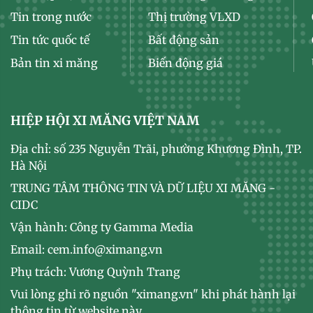
Tin trong nước
Thị trường VLXD
Tin tức quốc tế
Bất động sản
Bản tin xi măng
Biến động giá
HIỆP HỘI XI MĂNG VIỆT NAM
Địa chỉ: số 235 Nguyễn Trãi, phường Khương Đình, TP.
Hà Nội
TRUNG TÂM THÔNG TIN VÀ DỮ LIỆU XI MĂNG -
CIDC
Vận hành: Công ty Gamma Media
Email: cem.info@ximang.vn
Phụ trách: Vương Quỳnh Trang
Vui lòng ghi rõ nguồn "ximang.vn" khi phát hành lại
thông tin từ website này.