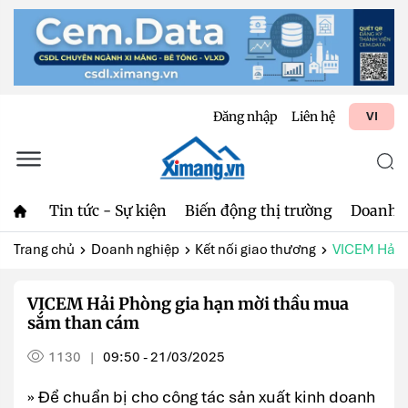
Đăng nhập
Liên hệ
VI
Tin tức - Sự kiện
Biến động thị trường
Doanh 
Trang chủ
Doanh nghiệp
Kết nối giao thương
VICEM Hải 
VICEM Hải Phòng gia hạn mời thầu mua
sắm than cám
1130
09:50 - 21/03/2025
|
» Để chuẩn bị cho công tác sản xuất kinh doanh