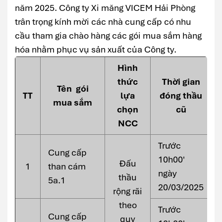
năm 2025. Công ty Xi măng VICEM Hải Phòng
trân trọng kính mời các nhà cung cấp có nhu
cầu tham gia chào hàng các gói mua sắm hàng
hóa nhằm phục vụ sản xuất của Công ty.
Hình
thức
Thời gian
Tên gói
TT
lựa
đóng thầu
mua sắm
chọn
cũ
NCC
Trước
Cung cấp
10h00'
Đấu
1
than cám
ngày
thầu
5a.1
20/03/2025
rộng rãi
theo
Trước
Cung cấp
quy