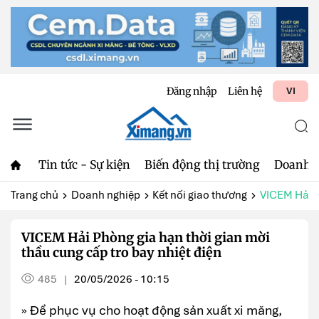
Đăng nhập
Liên hệ
VI
Tin tức - Sự kiện
Biến động thị trường
Doanh 
Trang chủ
Doanh nghiệp
Kết nối giao thương
VICEM Hải P
VICEM Hải Phòng gia hạn thời gian mời
thầu cung cấp tro bay nhiệt điện
485
20/05/2026 - 10:15
|
» Để phục vụ cho hoạt động sản xuất xi măng,