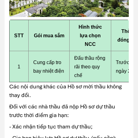
Hình thức
Thời đ
STT
Gói mua sắm
lựa chọn
đóng th
NCC
Đấu thầu rộng
Cung cấp tro
Trước 09h
1
rãi theo quy
bay nhiệt điện
ngày 20/5
chế
Các nội dung khác của Hồ sơ mời thầu không
thay đổi.
Đối với các nhà thầu đã nộp Hồ sơ dự thầu
trước thời điểm gia hạn:
- Xác nhận tiếp tục tham dự thầu;
- Gia hạn hiệu lực Hồ sơ dự thầu
(nếu cần)
;