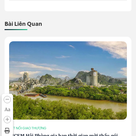
Bài Liên Quan
Aa
KẾT NỐI GIAO THƯƠNG
VICEM Hải Phòng gia hạn thời gian mời thầu gói