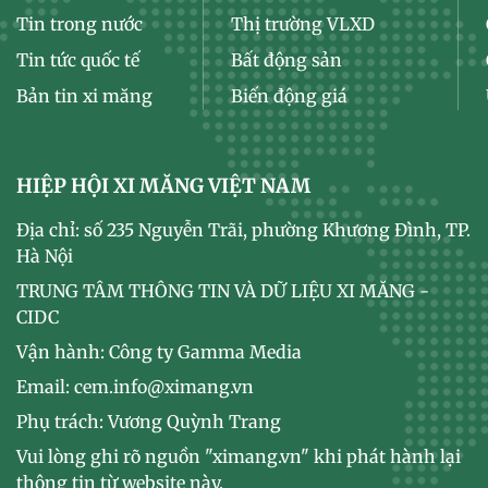
Tin trong nước
Thị trường VLXD
Tin tức quốc tế
Bất động sản
Bản tin xi măng
Biến động giá
HIỆP HỘI XI MĂNG VIỆT NAM
Địa chỉ: số 235 Nguyễn Trãi, phường Khương Đình, TP.
Hà Nội
TRUNG TÂM THÔNG TIN VÀ DỮ LIỆU XI MĂNG -
CIDC
Vận hành: Công ty Gamma Media
Email: cem.info@ximang.vn
Phụ trách: Vương Quỳnh Trang
Vui lòng ghi rõ nguồn "ximang.vn" khi phát hành lại
thông tin từ website này.