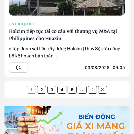
TIN TỨC QUỐC TẾ
Holcim tiếp tục tái cơ cấu với thương vụ M&A tại
Philippines cho Huaxin
» Tập đoàn vật liệu xây dựng Holcim (Thụy Sĩ) vừa công
bố kế hoạch bán toàn ...
03/08/2026 - 09:05
1
2
3
4
5
...