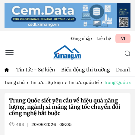
Đăng nhập
Liên hệ
VI
Tin tức - Sự kiện
Biến động thị trường
Doanh 
Trang chủ
Tin tức - Sự kiện
Tin tức quốc tế
Trung Quốc siết
Trung Quốc siết yêu cầu về hiệu quả năng
lượng, ngành xi măng tăng tốc chuyển đổi
công nghệ bắt buộc
488
20/06/2026 - 09:05
|