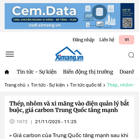
Đăng nhập
Liên hệ
VI
Tin tức - Sự kiện
Biến động thị trường
Doanh 
Trang chủ
Tin tức - Sự kiện
Tin tức quốc tế
Thép, nhôm và 
Thép, nhôm và xi măng vào diện quản lý bắt
buộc, giá carbon Trung Quốc tăng mạnh
1072
21/11/2025 - 11:25
|
» Giá carbon của Trung Quốc tăng mạnh sau khi