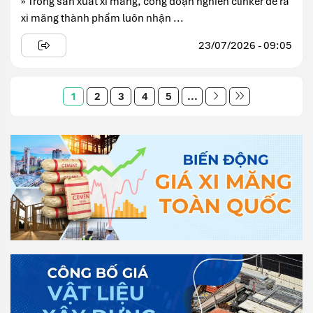
» Trong sản xuất xi măng, công đoạn nghiền clinker để ra
xi măng thành phẩm luôn nhận ...
23/07/2026 - 09:05
1
2
3
4
5
...