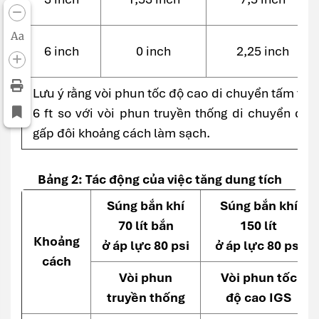
Aa
6 inch
0 inch
2,25 inch
Lưu ý rằng vòi phun tốc độ cao di chuyển tấm trượ
6 ft so với vòi phun truyền thống di chuyển đượ
gấp đôi khoảng cách làm sạch.
Bảng 2: Tác động của việc tăng dung tích
Súng bắn khí
Súng bắn khí
70 lít bắn
150 lít
Khoảng
ở áp lực 80 psi
ở áp lực 80 psi
cách
Vòi phun
Vòi phun tốc
truyền thống
độ cao IGS