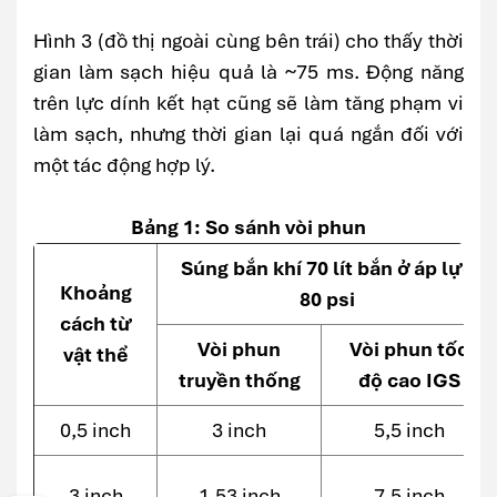
Hình 3 (đồ thị ngoài cùng bên trái) cho thấy thời
gian làm sạch hiệu quả là ~75 ms. Động năng
trên lực dính kết hạt cũng sẽ làm tăng phạm vi
làm sạch, nhưng thời gian lại quá ngắn đối với
một tác động hợp lý.
Bảng 1: So sánh vòi phun
Súng bắn khí 70 lít bắn ở áp lực
Khoảng
80 psi
cách từ
Vòi phun
Vòi phun tốc
vật thể
truyền thống
độ cao IGS
0,5 inch
3 inch
5,5 inch
3 inch
1,53 inch
7,5 inch