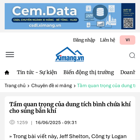
Đăng nhập
Liên hệ
VI
Tin tức - Sự kiện
Biến động thị trường
Doanh 
Trang chủ
Chuyên đề xi măng
Tầm quan trọng của dung tích
Tầm quan trọng của dung tích bình chứa khí
cho súng bắn khí
1259
16/06/2025 - 09:31
|
» Trong bài viết này, Jeff Shelton, Công ty Logan