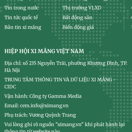
Tin trong nước
Thị trường VLXD
Tin tức quốc tế
Bất động sản
Bản tin xi măng
Biến động giá
HIỆP HỘI XI MĂNG VIỆT NAM
Địa chỉ: số 235 Nguyễn Trãi, phường Khương Đình, TP.
Hà Nội
TRUNG TÂM THÔNG TIN VÀ DỮ LIỆU XI MĂNG -
CIDC
Vận hành: Công ty Gamma Media
Email: cem.info@ximang.vn
Phụ trách: Vương Quỳnh Trang
Vui lòng ghi rõ nguồn "ximang.vn" khi phát hành lại
thông tin từ website này.