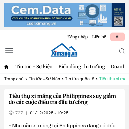
Đăng nhập
Liên hệ
VI
Tin tức - Sự kiện
Biến động thị trường
Doanh 
Trang chủ
Tin tức - Sự kiện
Tin tức quốc tế
Tiêu thụ xi măn
Tiêu thụ xi măng của Philippines suy giảm
do các cuộc điều tra đầu tư công
727
01/12/2025 - 10:25
|
» Nhu cầu xi măng tại Philippines đang có dấu