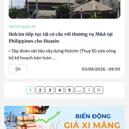
TIN TỨC QUỐC TẾ
Holcim tiếp tục tái cơ cấu với thương vụ M&A tại
Philippines cho Huaxin
» Tập đoàn vật liệu xây dựng Holcim (Thụy Sĩ) vừa công
bố kế hoạch bán toàn ...
03/08/2026 - 09:05
1
2
3
4
5
...