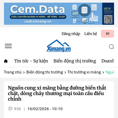
Đăng nhập
Liên hệ
VI
Tin tức - Sự kiện
Biến động thị trường
Doanh 
Trang chủ
Biến động thị trường
Thị trường xi măng
Nguồn 
Nguồn cung xi măng bằng đường biển thắt
chặt, dòng chảy thương mại toàn cầu điều
chỉnh
936
16/02/2026 - 10:10
|