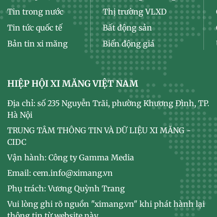
Tin trong nước
Thị trường VLXD
Tin tức quốc tế
Bất động sản
Bản tin xi măng
Biến động giá
HIỆP HỘI XI MĂNG VIỆT NAM
Địa chỉ: số 235 Nguyễn Trãi, phường Khương Đình, TP.
Hà Nội
TRUNG TÂM THÔNG TIN VÀ DỮ LIỆU XI MĂNG -
CIDC
Vận hành: Công ty Gamma Media
Email: cem.info@ximang.vn
Phụ trách: Vương Quỳnh Trang
Vui lòng ghi rõ nguồn "ximang.vn" khi phát hành lại
thông tin từ website này.