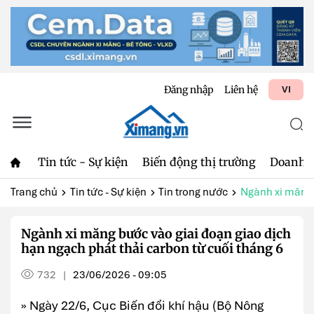
Đăng nhập
Liên hệ
VI
Tin tức - Sự kiện
Biến động thị trường
Doanh 
Trang chủ
Tin tức - Sự kiện
Tin trong nước
Ngành xi măng 
Ngành xi măng bước vào giai đoạn giao dịch
hạn ngạch phát thải carbon từ cuối tháng 6
732
23/06/2026 - 09:05
|
» Ngày 22/6, Cục Biến đổi khí hậu (Bộ Nông