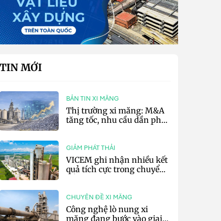
TIN MỚI
BẢN TIN XI MĂNG
Thị trường xi măng: M&A
tăng tốc, nhu cầu dần phục
hồi và áp lực chi phí vẫn
hiện hữu
GIẢM PHÁT THẢI
VICEM ghi nhận nhiều kết
quả tích cực trong chuyển
đổi xanh 6 tháng đầu năm
CHUYÊN ĐỀ XI MĂNG
Công nghệ lò nung xi
măng đang bước vào giai