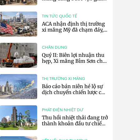
đoạn cạnh tranh bằng
hiệu suất và số hóa
TIN TỨC QUỐC TẾ
ACA nhận định thị trường
xi măng Mỹ đã chạm đáy,
kỳ vọng phục hồi từ năm
2027
CHÂN DUNG
Quý II: Biên lợi nhuận thu
hẹp, Xi măng Bỉm Sơn chỉ
lãi 10,97 tỷ đồng
THỊ TRƯỜNG XI MĂNG
Báo cáo bán niên hé lộ sự
dịch chuyển chiến lược của
các tập đoàn xi măng toàn
cầu
PHÁT ĐIỆN NHIỆT DƯ
Thu hồi nhiệt thải đang trở
thành khoản đầu tư chiến
lược của doanh nghiệp xi
măng