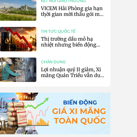
KẾT NỐI GIAO THƯƠNG
VICEM Hải Phòng gia hạn
thời gian mời thầu gói mua
sắm đất đá silic đợt 3 năm
2026
TIN TỨC QUỐC TẾ
Thị trường dầu mỏ hạ
nhiệt nhưng biến động
vẫn khó lường
CHÂN DUNG
Lợi nhuận quý II giảm, Xi
măng Quán Triều vẫn duy
trì trả cổ tức tiền mặt