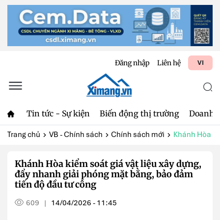
Đăng nhập
Liên hệ
VI
Tin tức - Sự kiện
Biến động thị trường
Doanh 
Trang chủ
VB - Chính sách
Chính sách mới
Khánh Hòa kiểm
Khánh Hòa kiểm soát giá vật liệu xây dựng,
đẩy nhanh giải phóng mặt bằng, bảo đảm
tiến độ đầu tư công
609
14/04/2026 - 11:45
|