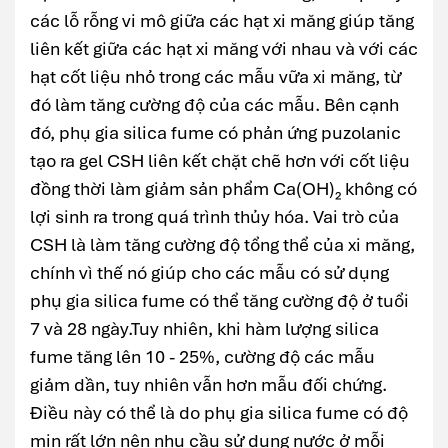
các lỗ rỗng vi mô giữa các hạt xi măng giúp tăng
liên kết giữa các hạt xi măng với nhau và với các
hạt cốt liệu nhỏ trong các mẫu vữa xi măng, từ
đó làm tăng cường độ của các mẫu. Bên cạnh
đó, phụ gia silica fume có phản ứng puzolanic
tạo ra gel CSH liên kết chặt chẽ hơn với cốt liệu
đồng thời làm giảm sản phẩm Ca(OH)₂ không có
lợi sinh ra trong quá trình thủy hóa. Vai trò của
CSH là làm tăng cường độ tổng thể của xi măng,
chính vì thế nó giúp cho các mẫu có sử dụng
phụ gia silica fume có thể tăng cường độ ở tuổi
7 và 28 ngày.Tuy nhiên, khi hàm lượng silica
fume tăng lên 10 - 25%, cường độ các mẫu
giảm dần, tuy nhiên vẫn hơn mẫu đối chứng.
Điều này có thể là do phụ gia silica fume có độ
mịn rất lớn nên nhu cầu sử dụng nước ở mỗi