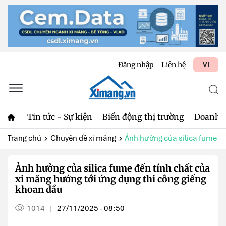
Đăng nhập
Liên hệ
VI
Tin tức - Sự kiện
Biến động thị trường
Doanh 
Trang chủ
Chuyên đề xi măng
Ảnh hưởng của silica fume đến
Ảnh hưởng của silica fume đến tính chất của
xi măng hướng tới ứng dụng thi công giếng
khoan dầu
1014
27/11/2025 - 08:50
|