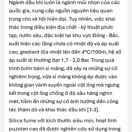
Ngành dầu khí luôn là ngành mũi nhọn của các
quốc gia, cung cấp nguồn nguyên liệu quan
trọng cho xã hội hiện đại. Tuy nhiên, việc khai
thác trong điều kiện địa chất - kỹ thuật phức
tạp, nước sâu, đặc biệt tại khu vực Đông - Bắc,
xuất hiện các tầng chứa có nhiệt độ và áp suất
cao, gradient địa nhiệt lên đến 4°C/100m, hệ số
áp suất dị thường đạt 1,7 - 2,0 Bar. Trong quá
trình bơm trám xi măng, đã xảy ra những sự cố
nghiêm trọng, vữa xi măng không ép được vào
không gian vành xuyến ngoài cột ống mà ngưng
kết trong cột ống chống ở độ sâu hàng nghìn
mét, tiềm ẩn những sự cố ảnh hưởng đến công
tác thăm dò và khai thác dầu khí [1-3].
Silica fume với kích thước siêu mịn, hoạt tính
puzolan cao đã được nghiên cứu sử dụng trong