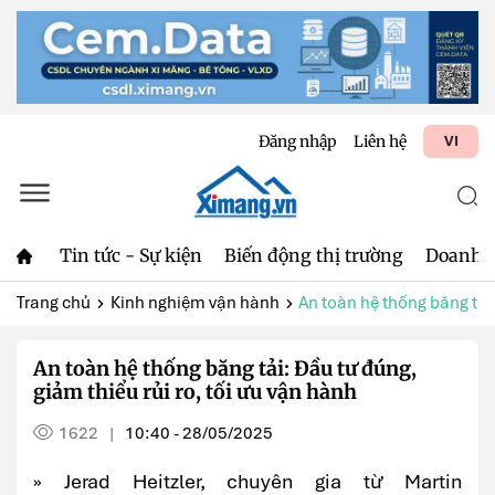
Đăng nhập
Liên hệ
VI
Tin tức - Sự kiện
Biến động thị trường
Doanh 
Trang chủ
Kinh nghiệm vận hành
An toàn hệ thống băng tải
An toàn hệ thống băng tải: Đầu tư đúng,
giảm thiểu rủi ro, tối ưu vận hành
1622
10:40 - 28/05/2025
|
» Jerad Heitzler, chuyên gia từ Martin