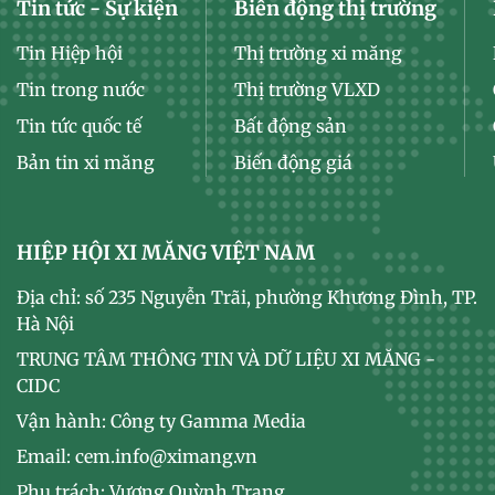
Tin tức - Sự kiện
Biến động thị trường
Tin Hiệp hội
Thị trường xi măng
Tin trong nước
Thị trường VLXD
Tin tức quốc tế
Bất động sản
Bản tin xi măng
Biến động giá
HIỆP HỘI XI MĂNG VIỆT NAM
Địa chỉ: số 235 Nguyễn Trãi, phường Khương Đình, TP.
Hà Nội
TRUNG TÂM THÔNG TIN VÀ DỮ LIỆU XI MĂNG -
CIDC
Vận hành: Công ty Gamma Media
Email: cem.info@ximang.vn
Phụ trách: Vương Quỳnh Trang