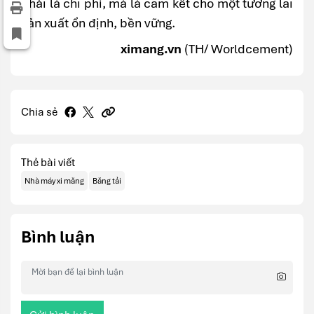
phải là chi phí, mà là cam kết cho một tương lai
sản xuất ổn định, bền vững.
ximang.vn
(TH/ Worldcement)
Chia sẻ
Thẻ bài viết
Nhà máy xi măng
Băng tải
Bình luận