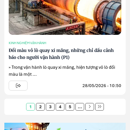
KINH NGHIỆM VẬN HÀNH
Đổi màu vỏ lò quay xi măng, những chỉ dấu cảnh
báo cho người vận hành (P1)
» Trong vận hành lò quay xi măng, hiện tượng vỏ lò đổi
màu là một ...
28/05/2026 - 10:50
1
2
3
4
5
...