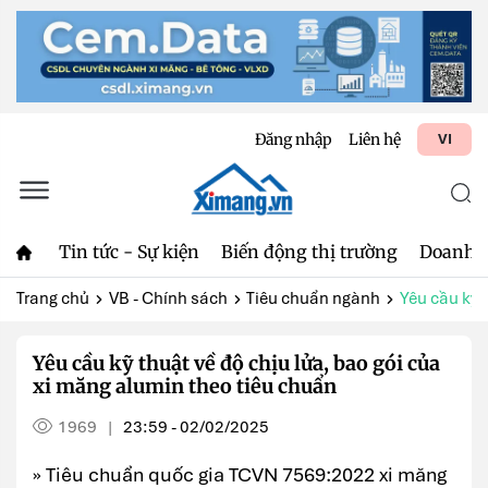
Đăng nhập
Liên hệ
VI
Tin tức - Sự kiện
Biến động thị trường
Doanh 
Trang chủ
VB - Chính sách
Tiêu chuẩn ngành
Yêu cầu kỹ t
Yêu cầu kỹ thuật về độ chịu lửa, bao gói của
xi măng alumin theo tiêu chuẩn
1969
23:59 - 02/02/2025
|
» Tiêu chuẩn quốc gia TCVN 7569:2022 xi măng