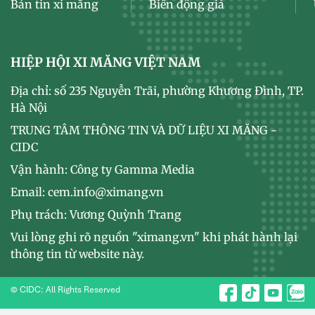
Bản tin xi măng
Biến động giá
HIỆP HỘI XI MĂNG VIỆT NAM
Địa chỉ: số 235 Nguyễn Trãi, phường Khương Đình, TP.
Hà Nội
TRUNG TÂM THÔNG TIN VÀ DỮ LIỆU XI MĂNG -
CIDC
Vận hành: Công ty Gamma Media
Email: cem.info@ximang.vn
Phụ trách: Vương Quỳnh Trang
Vui lòng ghi rõ nguồn "ximang.vn" khi phát hành lại
thông tin từ website này.
© CIDC: All Rights Reserved