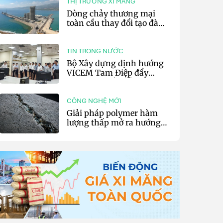
THỊ TRƯỜNG XI MĂNG
Dòng chảy thương mại
toàn cầu thay đổi tạo đà
cho xuất khẩu xi măng và
clinker của Thổ Nhĩ Kỳ
TIN TRONG NƯỚC
Bộ Xây dựng định hướng
VICEM Tam Điệp đẩy
mạnh chuyển đổi số và sản
xuất xanh
CÔNG NGHỆ MỚI
Giải pháp polymer hàm
lượng thấp mở ra hướng
phát triển vật liệu nền xi
măng tự phục hồi