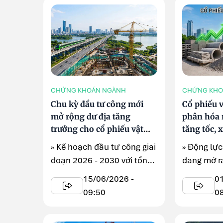
CHỨNG KHOÁN NGÀNH
CHỨNG KHO
Chu kỳ đầu tư công mới
Cổ phiếu v
mở rộng dư địa tăng
phân hóa 
trưởng cho cổ phiếu vật
tăng tốc, 
liệu xây dựng
đẩy
» Kế hoạch đầu tư công giai
» Động lực
đoạn 2026 - 2030 với tổng
đang mở ra
vốn dự kiến hơn 8,31 triệu
kỳ phục h
15/06/2026 -
0
tỷ đồng đang mở ra một ...
cổ phiếu vậ
09:50
0