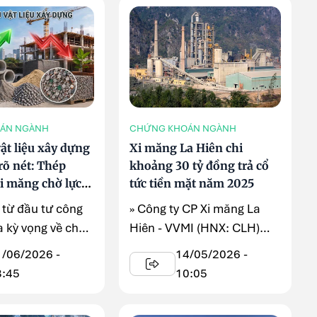
ÁN NGÀNH
CHỨNG KHOÁN NGÀNH
ật liệu xây dựng
Xi măng La Hiên chi
rõ nét: Thép
khoảng 30 tỷ đồng trả cổ
xi măng chờ lực
tức tiền mặt năm 2025
 từ đầu tư công
» Công ty CP Xi măng La
 kỳ vọng về chu
Hiên - VVMI (HNX: CLH)
ồi mới cho nhóm
vừa thông báo chốt quyền
1/06/2026 -
14/05/2026 -
t liệu ...
nhận cổ ...
8:45
10:05