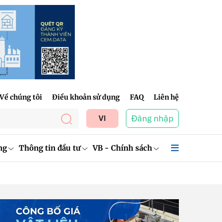
Về chúng tôi
Điều khoản sử dụng
FAQ
Liên hệ
Đăng nhập
VI
ng
Thông tin đầu tư
VB - Chính sách