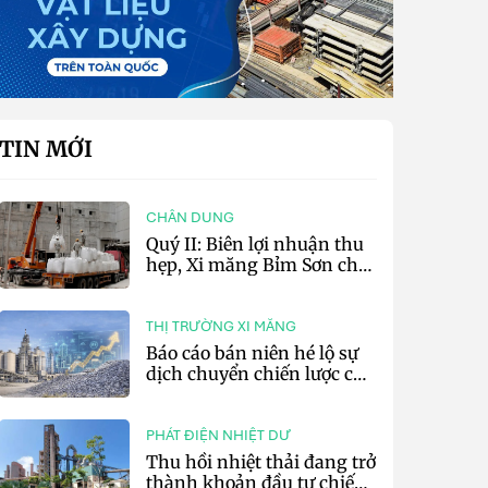
TIN MỚI
CHÂN DUNG
Quý II: Biên lợi nhuận thu
hẹp, Xi măng Bỉm Sơn chỉ
lãi 10,97 tỷ đồng
THỊ TRƯỜNG XI MĂNG
Báo cáo bán niên hé lộ sự
dịch chuyển chiến lược của
các tập đoàn xi măng toàn
cầu
PHÁT ĐIỆN NHIỆT DƯ
Thu hồi nhiệt thải đang trở
thành khoản đầu tư chiến