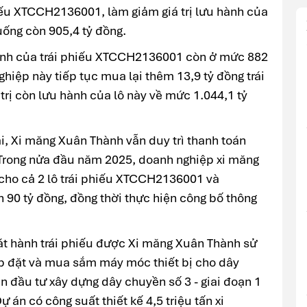
hiếu XTCCH2136001, làm giảm giá trị lưu hành của
xuống còn 905,4 tỷ đồng.
hành của trái phiếu XTCCH2136001 còn ở mức 882
hiệp này tiếp tục mua lại thêm 13,9 tỷ đồng trái
ị còn lưu hành của lô này về mức 1.044,1 tỷ
i, Xi măng Xuân Thành vẫn duy trì thanh toán
. Trong nửa đầu năm 2025, doanh nghiệp xi măng
i cho cả 2 lô trái phiếu XTCCH2136001 và
 90 tỷ đồng, đồng thời thực hiện công bố thông
át hành trái phiếu được Xi măng Xuân Thành sử
lắp đặt và mua sắm máy móc thiết bị cho dây
n đầu tư xây dựng dây chuyền số 3 - giai đoạn 1
án có công suất thiết kế 4,5 triệu tấn xi