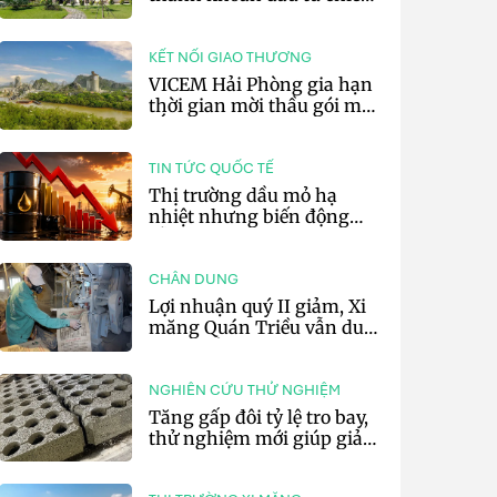
lược của doanh nghiệp xi
măng
KẾT NỐI GIAO THƯƠNG
VICEM Hải Phòng gia hạn
thời gian mời thầu gói mua
sắm đất đá silic đợt 3 năm
2026
TIN TỨC QUỐC TẾ
Thị trường dầu mỏ hạ
nhiệt nhưng biến động
vẫn khó lường
CHÂN DUNG
Lợi nhuận quý II giảm, Xi
măng Quán Triều vẫn duy
trì trả cổ tức tiền mặt
NGHIÊN CỨU THỬ NGHIỆM
Tăng gấp đôi tỷ lệ tro bay,
thử nghiệm mới giúp giảm
20% phát thải carbon cho
bê tông