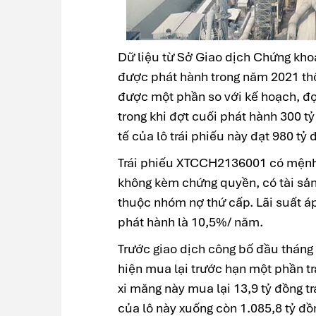
Dữ liệu từ Sở Giao dịch Chứng kh
được phát hành trong năm 2021 th
được một phần so với kế hoạch, đợt
trong khi đợt cuối phát hành 300 tỷ
tế của lô trái phiếu này đạt 980 tỷ 
Trái phiếu XTCCH2136001 có mệnh g
không kèm chứng quyền, có tài sả
thuộc nhóm nợ thứ cấp. Lãi suất áp
phát hành là 10,5%/ năm.
Trước giao dịch công bố đầu tháng
hiện mua lại trước hạn một phần tr
xi măng này mua lại 13,9 tỷ đồng 
của lô này xuống còn 1.085,8 tỷ đồ