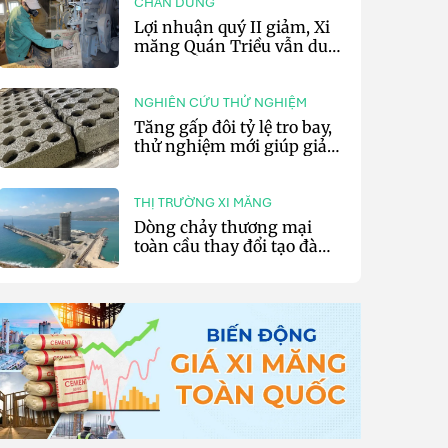
CHÂN DUNG
Lợi nhuận quý II giảm, Xi
măng Quán Triều vẫn duy
trì trả cổ tức tiền mặt
NGHIÊN CỨU THỬ NGHIỆM
Tăng gấp đôi tỷ lệ tro bay,
thử nghiệm mới giúp giảm
20% phát thải carbon cho
bê tông
THỊ TRƯỜNG XI MĂNG
Dòng chảy thương mại
toàn cầu thay đổi tạo đà
cho xuất khẩu xi măng và
clinker của Thổ Nhĩ Kỳ