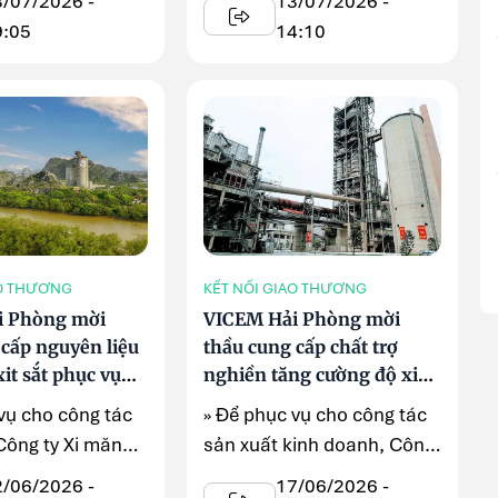
8/07/2026 -
13/07/2026 -
..
măng Hạ Long ...
9:05
14:10
AO THƯƠNG
KẾT NỐI GIAO THƯƠNG
i Phòng mời
VICEM Hải Phòng mời
 cấp nguyên liệu
thầu cung cấp chất trợ
it sắt phục vụ
nghiền tăng cường độ xi
măng
vụ cho công tác
» Để phục vụ cho công tác
Công ty Xi măng
sản xuất kinh doanh, Công
 Phòng thông ...
ty Xi măng VICEM Hải
2/06/2026 -
17/06/2026 -