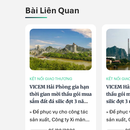
Bài Liên Quan
KẾT NỐI GIAO THƯƠNG
KẾT NỐI GI
VICEM Hải Phòng gia hạn
VICEM Hả
thời gian mời thầu gói mua
thầu gói 
sắm đất đá silic đợt 3 năm
silic đợt 
2026
» Để phục vụ cho công tác
» Để phục 
sản xuất, Công ty Xi măng
sản xuất, 
VICEM Hải Phòng gia hạn
VICEM Hải