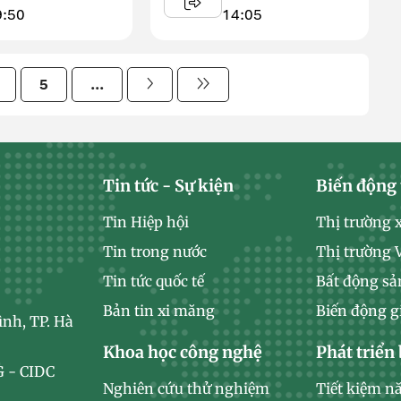
Phòng ...
9:50
14:05
5
...
Tin tức - Sự kiện
Biến động 
Tin Hiệp hội
Thị trường 
Tin trong nước
Thị trường
Tin tức quốc tế
Bất động sả
Bản tin xi măng
Biến động g
ình, TP. Hà
Khoa học công nghệ
Phát triển
 - CIDC
Nghiên cứu thử nghiệm
Tiết kiệm n