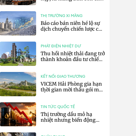
lãi 10,97 tỷ đồng
THỊ TRƯỜNG XI MĂNG
Báo cáo bán niên hé lộ sự
dịch chuyển chiến lược của
các tập đoàn xi măng toàn
cầu
PHÁT ĐIỆN NHIỆT DƯ
Thu hồi nhiệt thải đang trở
thành khoản đầu tư chiến
lược của doanh nghiệp xi
măng
KẾT NỐI GIAO THƯƠNG
VICEM Hải Phòng gia hạn
thời gian mời thầu gói mua
sắm đất đá silic đợt 3 năm
2026
TIN TỨC QUỐC TẾ
Thị trường dầu mỏ hạ
nhiệt nhưng biến động
vẫn khó lường