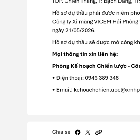
TDP. Chiến Thắng, P. Bạch Đằng, TP
Hồ sơ dự thầu phải được niêm phon
Công ty Xi măng VICEM Hải Phòng t
ngày 21/05/2026.
Hồ sơ dự thầu sẽ được mở công kha
Mọi thông tin xin liên hệ:
Phòng Kế hoạch Chiến lược - Cô
• Điện thoại: 0946 389 348
• Email: kehoachchienluoc@xmhp
Chia sẻ