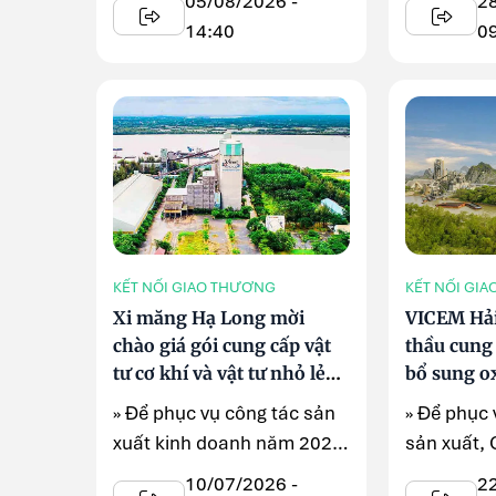
05/08/2026 -
2
thời ...
triển khai .
14:40
0
KẾT NỐI GIAO THƯƠNG
KẾT NỐI GI
Xi măng Hạ Long mời
VICEM Hả
chào giá gói cung cấp vật
thầu cung
tư cơ khí và vật tư nhỏ lẻ
bổ sung ox
tháng 7 năm 2026
sản xuất
» Để phục vụ công tác sản
» Để phục 
xuất kinh doanh năm 2026,
sản xuất, 
Công ty TNHH MTV Xi
VICEM Hải
10/07/2026 -
2