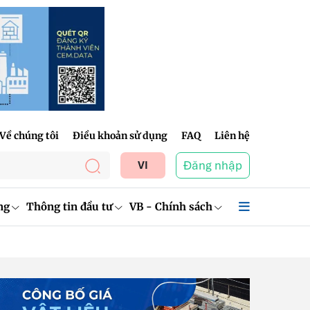
Về chúng tôi
Điều khoản sử dụng
FAQ
Liên hệ
Đăng nhập
VI
ng
Thông tin đầu tư
VB - Chính sách