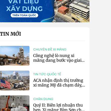
TIN MỚI
CHUYÊN ĐỀ XI MĂNG
Công nghệ lò nung xi
măng đang bước vào giai
đoạn cạnh tranh bằng
hiệu suất và số hóa
TIN TỨC QUỐC TẾ
ACA nhận định thị trường
xi măng Mỹ đã chạm đáy,
kỳ vọng phục hồi từ năm
2027
CHÂN DUNG
Quý II: Biên lợi nhuận thu
hẹp, Xi măng Bỉm Sơn chỉ