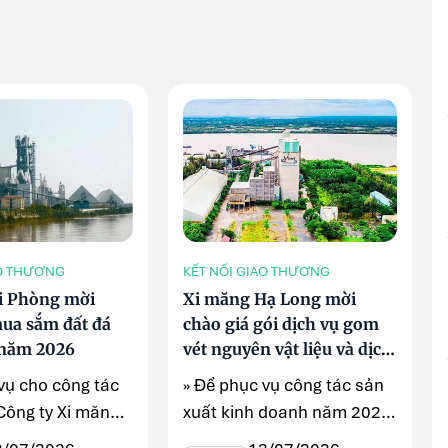
AO THƯƠNG
KẾT NỐI GIAO THƯƠNG
i Phòng mời
Xi măng Hạ Long mời
mua sắm đất đá
chào giá gói dịch vụ gom
3 năm 2026
vét nguyên vật liệu và dịch
vụ khác phục vụ sản xuất
vụ cho công tác
» Để phục vụ công tác sản
xi măng
Công ty Xi măng
xuất kinh doanh năm 2026,
 Phòng đang
Công ty TNHH MTV Xi