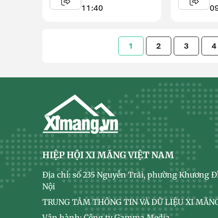
măng Hạ Long ...
11:40
0
1
2
3
4
HIỆP HỘI XI MĂNG VIỆT NAM
Địa chỉ: số 235 Nguyễn Trãi, phường Khương Đ
Nội
TRUNG TÂM THÔNG TIN VÀ DỮ LIỆU XI MĂNG
Vận hành: Công ty Gamma Media