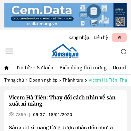
Đăng nhập
Liên hệ
VI
Tin tức - Sự kiện
Biến động thị trường
Doanh 
Trang chủ
Doanh nghiệp
Thành tựu
Vicem Hà Tiên: Thay đ
Vicem Hà Tiên: Thay đổi cách nhìn về sản
xuất xi măng
7859
09:37 - 18/01/2020
|
Sản xuất xi măng từng được nhắc đến như là