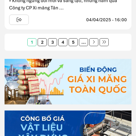
» Không ngừng đổi mới và sáng tạo, những năm qua
Công ty CP Xi măng Tân ...
04/04/2025 - 16:00
1
2
3
4
5
...