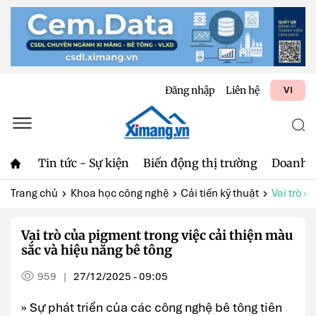
Đăng nhập
Liên hệ
VI
Tin tức - Sự kiện
Biến động thị trường
Doanh 
Trang chủ
Khoa học công nghệ
Cải tiến kỹ thuật
Vai trò c
Vai trò của pigment trong việc cải thiện màu
sắc và hiệu năng bê tông
959
27/12/2025 - 09:05
|
» Sự phát triển của các công nghệ bê tông tiên