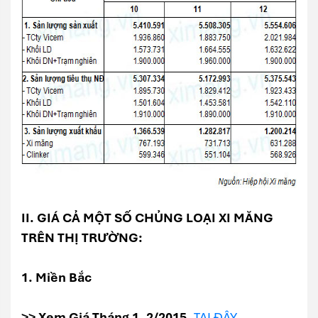
II. GIÁ CẢ MỘT SỐ CHỦNG LOẠI XI MĂNG
TRÊN THỊ TRƯỜNG:
1. Miền Bắc
>> Xem Giá Tháng 1, 2/2015,
TẠI ĐÂY