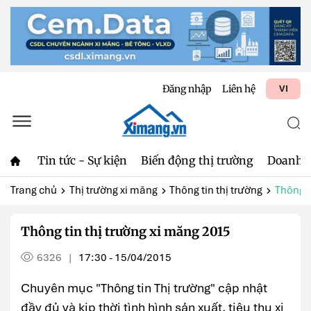
Đăng nhập
Liên hệ
VI
Tin tức - Sự kiện
Biến động thị trường
Doanh 
Trang chủ
Thị trường xi măng
Thông tin thị trường
Thông t
Thông tin thị trường xi măng 2015
6326
17:30 - 15/04/2015
|
Chuyên mục "Thông tin Thị trường" cập nhật
đầy đủ và kịp thời tình hình sản xuất, tiêu thụ xi