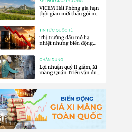
KẾT NỐI GIAO THƯƠNG
VICEM Hải Phòng gia hạn
thời gian mời thầu gói mua
sắm đất đá silic đợt 3 năm
2026
TIN TỨC QUỐC TẾ
Thị trường dầu mỏ hạ
nhiệt nhưng biến động
vẫn khó lường
CHÂN DUNG
Lợi nhuận quý II giảm, Xi
măng Quán Triều vẫn duy
trì trả cổ tức tiền mặt