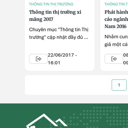
THÔNG TIN THỊ TRƯỜNG
THÔNG TIN 
Thông tin thị trường xi
Phát hàn
măng 2017
cáo ngành
Nam 2016
Chuyên mục "Thông tin Thị
Nhằm cung
trường" cập nhật đầy đủ và
giả một cá
kịp thời tình hình ...
nhất về sự
22/06/2017 -
0
ngành Xi m
16:01
0
1