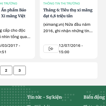
THỊ TRƯỜNG
THÔNG TIN THỊ TRƯỜNG
h Ấn phẩm Báo
Tháng 6: Tiêu thụ xi măng
 Xi măng Việt
đạt 6,8 triệu tấn
(ximang.vn) Nửa đầu năm
 cấp cho độc
2016, ghi nhận những tín
i nhìn tổng quan
hiệu khả quan từ thị trường
 phát triển của
bất động sản, đây ...
8/03/2017 -
12/07/2016 -
ăng ...
9:51
15:00
2
3
Tin tức - Sự kiện
Biến động 