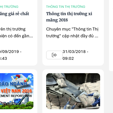
THỊ TRƯỜNG
THÔNG TIN THỊ TRƯỜNG
măng giá rẻ chất
Thông tin thị trường xi
măng 2018
rên thị trường
Chuyên mục "Thông tin Thị
hiện có đến gần
trường" cập nhật đầy đủ và
 măng trong đó
kịp thời tình hình ...
9/09/2019 -
31/03/2018 -
3:43
09:02