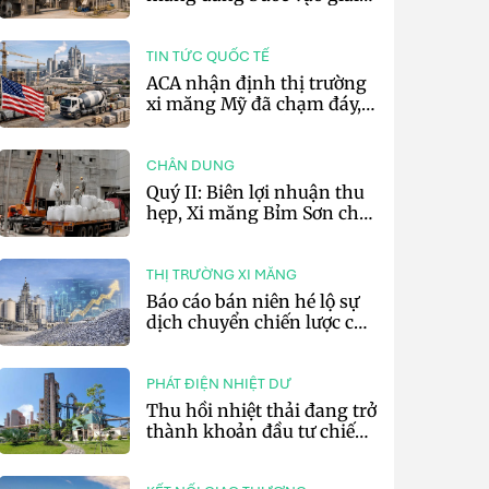
đoạn cạnh tranh bằng
hiệu suất và số hóa
TIN TỨC QUỐC TẾ
ACA nhận định thị trường
xi măng Mỹ đã chạm đáy,
kỳ vọng phục hồi từ năm
2027
CHÂN DUNG
Quý II: Biên lợi nhuận thu
hẹp, Xi măng Bỉm Sơn chỉ
lãi 10,97 tỷ đồng
THỊ TRƯỜNG XI MĂNG
Báo cáo bán niên hé lộ sự
dịch chuyển chiến lược của
các tập đoàn xi măng toàn
cầu
PHÁT ĐIỆN NHIỆT DƯ
Thu hồi nhiệt thải đang trở
thành khoản đầu tư chiến
lược của doanh nghiệp xi
măng