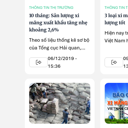
THÔNG TIN THỊ TRƯỜNG
THÔNG TIN 
10 tháng: Sản lượng xi
3 loại xi 
măng xuất khẩu tăng nhẹ
lượng tốt
khoảng 2,6%
Hiện nay t
Theo số liệu thống kê sơ bộ
Việt Nam 
của Tổng cục Hải quan,
15 loại xi
tháng 10/2019 cả nước
đáng ...
06/12/2019 -
0
xuất khẩu 3,58 triệu tấn xi
15:36
1
...