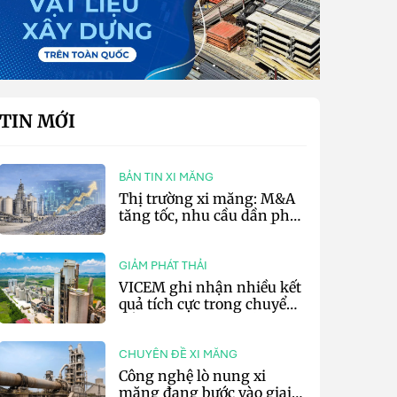
TIN MỚI
BẢN TIN XI MĂNG
Thị trường xi măng: M&A
tăng tốc, nhu cầu dần phục
hồi và áp lực chi phí vẫn
hiện hữu
GIẢM PHÁT THẢI
VICEM ghi nhận nhiều kết
quả tích cực trong chuyển
đổi xanh 6 tháng đầu năm
CHUYÊN ĐỀ XI MĂNG
Công nghệ lò nung xi
măng đang bước vào giai