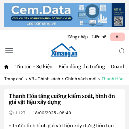
Đăng nhập
Liên hệ
VI
Tin tức - Sự kiện
Biến động thị trường
Doanh 
Trang chủ
VB - Chính sách
Chính sách mới
Thanh Hóa tăn
Thanh Hóa tăng cường kiểm soát, bình ổn
giá vật liệu xây dựng
1127
18/06/2025 - 08:40
|
» Trước tình hình giá vật liệu xây dựng liên tục