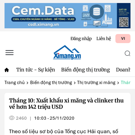
Đăng nhập
Liên hệ
VI
Tin tức - Sự kiện
Biến động thị trường
Doanh 
Trang chủ
Biến động thị trường
Thị trường xi măng
Tháng 1
Tháng 10: Xuất khẩu xi măng và clinker thu
về hơn 142 triệu USD
2460
10:03 - 25/11/2020
|
Theo số liệu sơ bộ của Tổng cục Hải quan, số