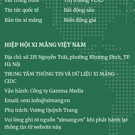
Tin trong nước
Thị trường VLXD
Tin tức quốc tế
Bất động sản
Bản tin xi măng
Biến động giá
HIỆP HỘI XI MĂNG VIỆT NAM
Địa chỉ: số 235 Nguyễn Trãi, phường Khương Đình, TP.
Hà Nội
TRUNG TÂM THÔNG TIN VÀ DỮ LIỆU XI MĂNG -
CIDC
Vận hành: Công ty Gamma Media
Email: cem.info@ximang.vn
Phụ trách: Vương Quỳnh Trang
Vui lòng ghi rõ nguồn "ximang.vn" khi phát hành lại
thông tin từ website này.