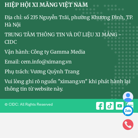
HIỆP HỘI XI MĂNG VIỆT NAM
Địa chỉ: số 235 Nguyễn Trãi, phường Khương Đình, TP.
Hà Nội
TRUNG TÂM THÔNG TIN VÀ DỮ LIỆU XI MĂNG -
CIDC
Vận hành: Công ty Gamma Media
Email: cem.info@ximang.vn
Phụ trách: Vương Quỳnh Trang
Vui lòng ghi rõ nguồn "ximang.vn" khi phát hành lại
thông tin từ website này.
© CIDC: All Rights Reserved