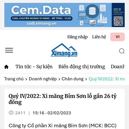
Đăng nhập
Liên hệ
VI
Tin tức - Sự kiện
Biến động thị trường
Doanh 
Trang chủ
Doanh nghiệp
Chân dung
Quý IV/2022: Xi măn
Quý IV/2022: Xi măng Bỉm Sơn lỗ gần 26 tỷ
đồng
2411
15:16 - 02/02/2023
|
Công ty Cổ phần Xi măng Bỉm Sơn (MCK: BCC)